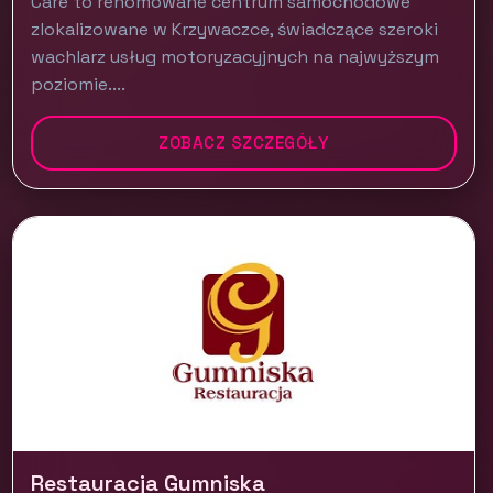
Care to renomowane centrum samochodowe
zlokalizowane w Krzywaczce, świadczące szeroki
wachlarz usług motoryzacyjnych na najwyższym
poziomie....
ZOBACZ SZCZEGÓŁY
Restauracja Gumniska