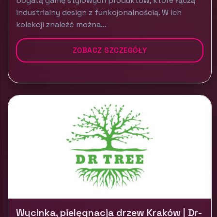
bogatą gamę stylowych produktów, które łączą
industrialny design z funkcjonalnością. W ich
kolekcji znaleźć można...
ZOBACZ SZCZEGÓŁY
Wycinka, pielęgnacja drzew Kraków | Dr-