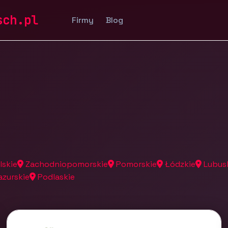
a
sch.pl
Firmy
Blog
lskie
Zachodniopomorskie
Pomorskie
Łódzkie
Lubus
zurskie
Podlaskie