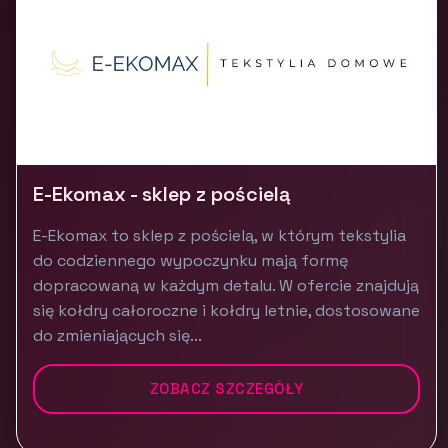
E-Ekomax - sklep z pościelą
E-Ekomax to sklep z pościelą, w którym tekstylia
do codziennego wypoczynku mają formę
dopracowaną w każdym detalu. W ofercie znajdują
się kołdry całoroczne i kołdry letnie, dostosowane
do zmieniających się...
ZOBACZ SZCZEGÓŁY