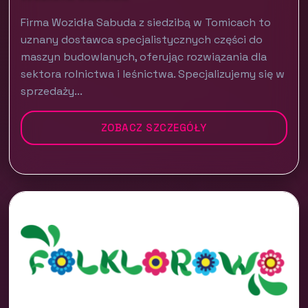
Firma Wozidła Sabuda z siedzibą w Tomicach to
uznany dostawca specjalistycznych części do
maszyn budowlanych, oferując rozwiązania dla
sektora rolnictwa i leśnictwa. Specjalizujemy się w
sprzedaży...
ZOBACZ SZCZEGÓŁY