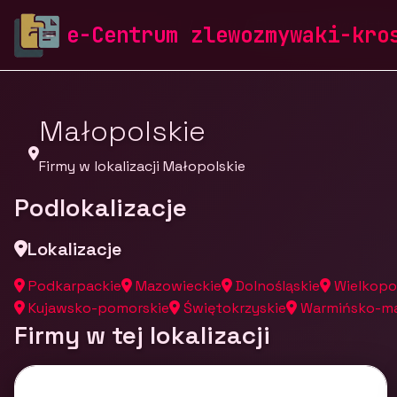
zlewozmywaki-krosch.pl
Firmy
Firmy z województw
e-Centrum zlewozmywaki-kro
Małopolskie
Firmy w lokalizacji Małopolskie
Podlokalizacje
Lokalizacje
Podkarpackie
Mazowieckie
Dolnośląskie
Wielkopo
Kujawsko-pomorskie
Świętokrzyskie
Warmińsko-ma
Firmy w tej lokalizacji