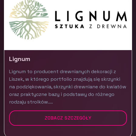
Lignum
Lignum to producent drewnianych dekoracji z
Liszek, w którego portfolio znajdują się skrzynki
na podziękowania, skrzynki drewniane do kwiatów
oraz praktyczne bazy i podstawy do różnego
rodzaju stroików....
ZOBACZ SZCZEGÓŁY