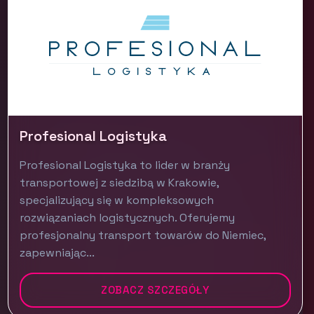
Profesional Logistyka
Profesional Logistyka to lider w branży
transportowej z siedzibą w Krakowie,
specjalizujący się w kompleksowych
rozwiązaniach logistycznych. Oferujemy
profesjonalny transport towarów do Niemiec,
zapewniając...
ZOBACZ SZCZEGÓŁY