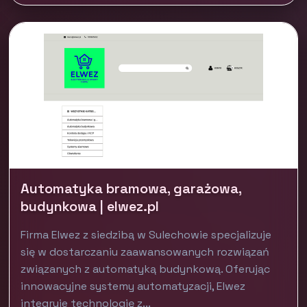
Automatyka bramowa, garażowa,
budynkowa | elwez.pl
Firma Elwez z siedzibą w Sulechowie specjalizuje
się w dostarczaniu zaawansowanych rozwiązań
związanych z automatyką budynkową. Oferując
innowacyjne systemy automatyzacji, Elwez
integruje technologię z...