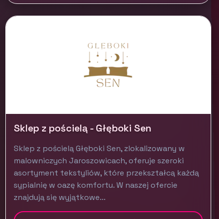
Sklep z pościelą - Głęboki Sen
Sklep z pościelą Głęboki Sen, zlokalizowany w
malowniczych Jaroszowicach, oferuje szeroki
asortyment tekstyliów, które przekształcą każdą
sypialnię w oazę komfortu. W naszej ofercie
znajdują się wyjątkowe...