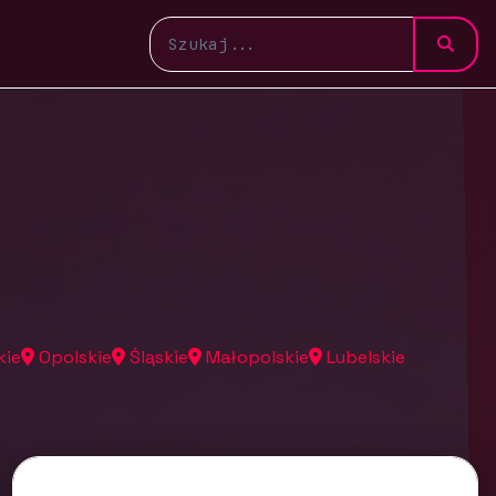
kie
Opolskie
Śląskie
Małopolskie
Lubelskie