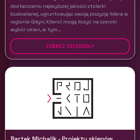
dostarczaniu najwyższej jakości stolarki
budowlanej, ugruntowując swoją pozycję lidera w
regionie Gdyni. Klienci mogą liczyć na szeroki
wybór okien, w tym...
ZOBACZ SZCZEGÓŁY
Bartek Michalik - Projekty sklepów