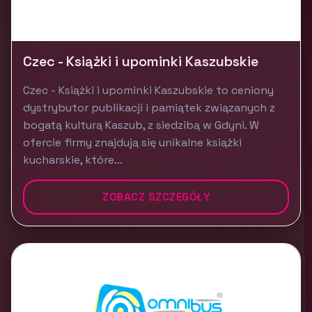
Czec - Książki i upominki Kaszubskie
Czec - Książki i upominki Kaszubskie to ceniony
dystrybutor publikacji i pamiątek związanych z
bogatą kulturą Kaszub, z siedzibą w Gdyni. W
ofercie firmy znajdują się unikalne książki
kucharskie, które...
ZOBACZ SZCZEGÓŁY