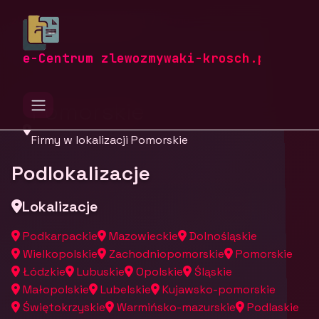
zlewozmywaki-krosch.pl
Firmy
Firmy z województwa
e-Centrum zlewozmywaki-krosch.pl
Pomorskie
Firmy w lokalizacji Pomorskie
Podlokalizacje
Lokalizacje
Podkarpackie
Mazowieckie
Dolnośląskie
Wielkopolskie
Zachodniopomorskie
Pomorskie
Łódzkie
Lubuskie
Opolskie
Śląskie
Małopolskie
Lubelskie
Kujawsko-pomorskie
Świętokrzyskie
Warmińsko-mazurskie
Podlaskie