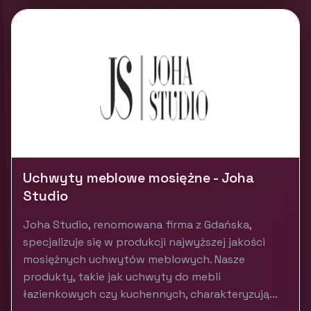
Uchwyty meblowe mosiężne - Joha
Studio
Joha Studio, renomowana firma z Gdańska,
specjalizuje się w produkcji najwyższej jakości
mosiężnych uchwytów meblowych. Nasze
produkty, takie jak uchwyty do mebli
łazienkowych czy kuchennych, charakteryzują...