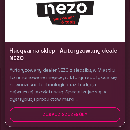
Husqvarna sklep - Autoryzowany dealer
NEZO
Autoryzowany dealer NEZO z siedzibą w Miastku
to renomowane miejsce, w którym spotykają się
nowoczesne technologie oraz tradycja
najwyższej jakości usług. Specjalizując się w
dystrybucji produktów marki...
ZOBACZ SZCZEGÓŁY