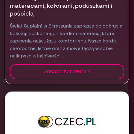
materacami, kołdrami, poduszkami i
pościelą
Świat Sypialni w Straszynie zaprasza do odkrycia
kolekcji doskonałych kołder i materacy, które
zapewnią najwyższy komfort snu. Nasze kołdry
całoroczne, letnie oraz zimowe łączą w sobie
najlepsze właściwości...
ZOBACZ SZCZEGÓŁY