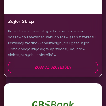
Bojler Sklep
Bojler Sklep z siedzibą w Łobzie to uznany
dostawca zaawansowanych rozwiązań z zakresu
instalacji wodno-kanalizacyjnych i gazowych.
Firma specjalizuje się w sprzedaży bojlerów
elektrycznych i zbiorników...
ZOBACZ SZCZEGÓŁY