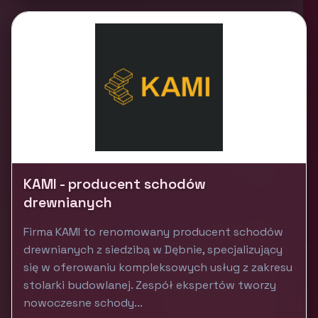
KAMI - producent schodów
drewnianych
Firma KAMI to renomowany producent schodów
drewnianych z siedzibą w Dębnie, specjalizujący
się w oferowaniu kompleksowych usług z zakresu
stolarki budowlanej. Zespół ekspertów tworzy
nowoczesne schody...