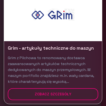
Grim - artykuły techniczne do maszyn
Grim z Pilchowa to renomowany dostawca
zaawansowanych artykułów technicznych
dedykowanych do maszyn przemysłowych. W
naszym portfolio znajdziesz m.in. wały cardana,
które charakteryzują się wysoką...
ZOBACZ SZCZEGÓŁY