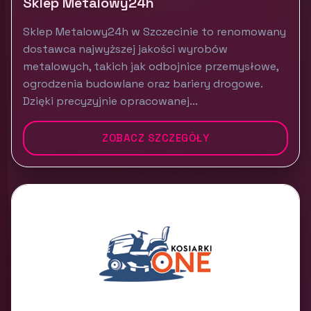
Sklep Metalowy24h
Sklep Metalowy24h w Szczecinie to renomowany
dostawca najwyższej jakości wyrobów
metalowych, takich jak odbojnice przemysłowe,
ogrodzenia budowlane oraz bariery drogowe.
Dzięki precyzyjnie opracowanej...
ZOBACZ SZCZEGÓŁY