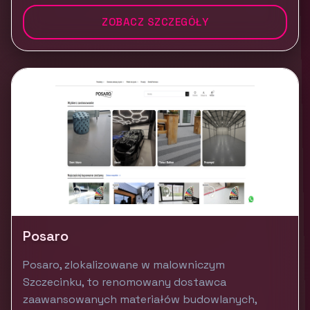
ZOBACZ SZCZEGÓŁY
Posaro
Posaro, zlokalizowane w malowniczym
Szczecinku, to renomowany dostawca
zaawansowanych materiałów budowlanych,