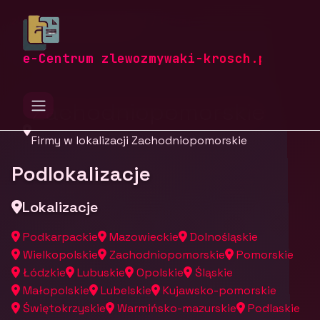
zlewozmywaki-krosch.pl
Firmy
Firmy z województwa
e-Centrum zlewozmywaki-krosch.pl
Zachodniopomorskie
Firmy w lokalizacji Zachodniopomorskie
Podlokalizacje
Lokalizacje
Podkarpackie
Mazowieckie
Dolnośląskie
Wielkopolskie
Zachodniopomorskie
Pomorskie
Łódzkie
Lubuskie
Opolskie
Śląskie
Małopolskie
Lubelskie
Kujawsko-pomorskie
Świętokrzyskie
Warmińsko-mazurskie
Podlaskie