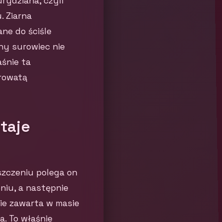
rydziana, czyli
. Ziarna
ne do ściśle
hy surowiec nie
aśnie ta
orowatą
taje
szczeniu polega on
niu, a następnie
ie zawarta w masie
. To właśnie