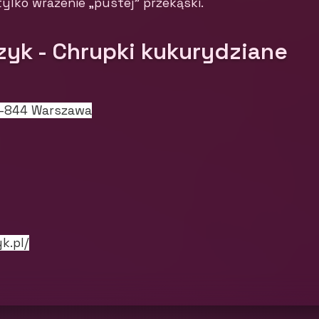
tylko wrażenie „pustej” przekąski.
zyk - Chrupki kukurydziane
0-844 Warszawa
k.pl/