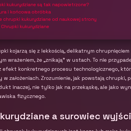
pki kukurydziane są tak napowietrzone?
tura i końcowa obróbka
e chrupki kukurydziane od naukowej strony
- Chrupki kukurydziane
ki kojarzą się z lekkością, delikatnym chrupnięciem 
 wrażeniem, że „znikają” w ustach. To nie przypadek
z efekt konkretnego procesu technologicznego, któr
 w założeniach. Zrozumienie, jak powstają chrupki, 
ukt inaczej, nie tylko jak na przekąskę, ale jako wyn
awiska fizycznego.
ukurydziane a surowiec wyjśc