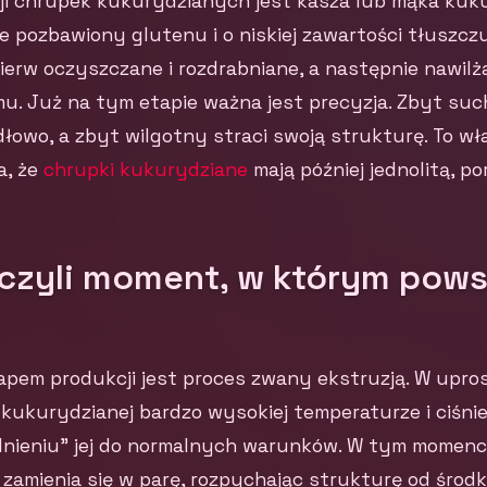
i chrupek kukurydzianych jest kasza lub mąka kuku
e pozbawiony glutenu i o niskiej zawartości tłuszczu
erw oczyszczane i rozdrabniane, a następnie nawilża
u. Już na tym etapie ważna jest precyzja. Zbyt suc
dłowo, a zbyt wilgotny straci swoją strukturę. To wł
a, że
chrupki kukurydziane
mają później jednolitą, p
 czyli moment, w którym pows
apem produkcji jest proces zwany ekstruzją. W upro
ukurydzianej bardzo wysokiej temperaturze i ciśnie
ieniu” jej do normalnych warunków. W tym momenc
amienia się w parę, rozpychając strukturę od środka