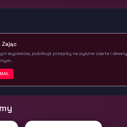
 Zając
yni wypieków, publikuje przepisy na pyszne ciasta i deser
arnym.
MAIL
rmy