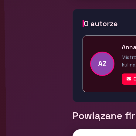
O autorze
Anna
Mistrz
AZ
kulin
E
Powiązane fi