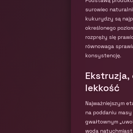
Podstawą produkcj
surowiec naturalni
kukurydzy są najpi
określonego poziom
rozpręży się prawi
równowaga sprawi
konsystencję.
Ekstruzja,
lekkość
Najważniejszym et
na poddaniu masy k
gwałtownym „uwoln
woda natychmiast z