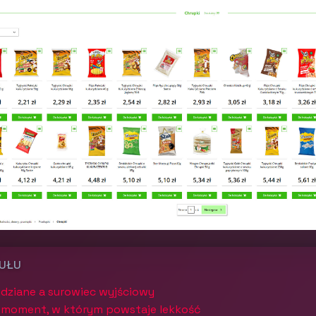
KUŁU
ydziane a surowiec wyjściowy
li moment, w którym powstaje lekkość