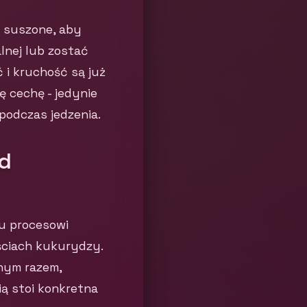
 suszone, aby
lnej lub zostać
 i kruchość są już
 cechę - jedynie
 podczas jedzenia.
od
mu procesowi
ściach kukurydzy.
pnym razem,
ią stoi konkretna