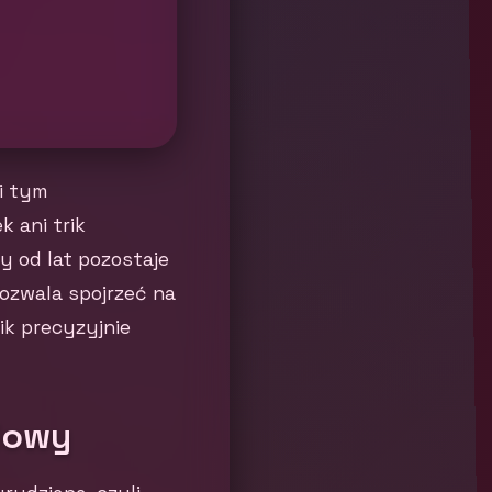
i tym
 ani trik
y od lat pozostaje
pozwala spojrzeć na
ik precyzyjnie
iowy