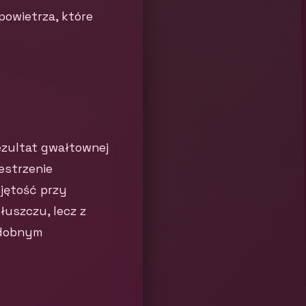
powietrza, które
ezultat gwałtownej
estrzenie
jętość przy
tłuszczu, lecz z
podobnym