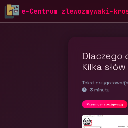
zlewozmywaki-krosch.pl
Blog
Przemysł spożywczy
e-Centrum zlewozmywaki-kro
Dlaczego c
Kilka słów
Tekst przygotował(a
3 minuty
Przemysł spożywczy