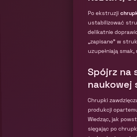
Po ekstruzji
chrupk
ustabilizować stru
delikatnie doprawi
„zapisane” w struk
uzupełniają smak, 
Spójrz na 
naukowej 
Chrupki zawdzięcz
produkcji opartemu
Wiedząc, jak powst
sięgając po chrupk