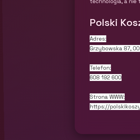
technologia, a nie 
Polski Kos
Adres:
Grzybowska 87, 0
Telefon:
608 192 600
Strona WWW:
https://polskikoszy