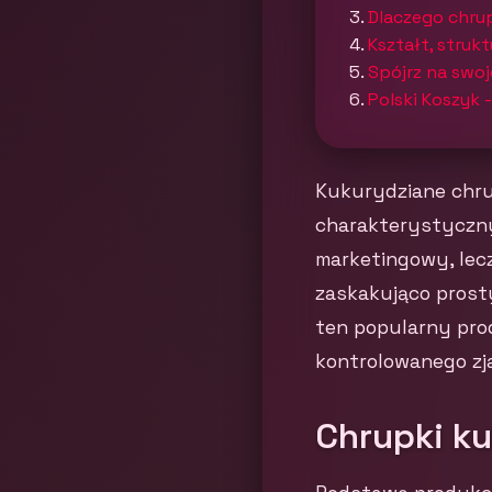
Dlaczego chru
Kształt, struk
Spójrz na swoj
Polski Koszyk 
Kukurydziane chrup
charakterystycznym
marketingowy, lec
zaskakująco prosty
ten popularny prod
kontrolowanego zj
Chrupki k