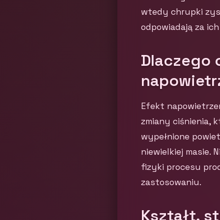
wtedy chrupki zys
odpowiadają za ich
Dlaczego c
napowietr
Efekt napowietrzen
zmiany ciśnienia, 
wypełnione powiet
niewielkiej masie. 
fizyki procesu pro
zastosowaniu.
Kształt, s