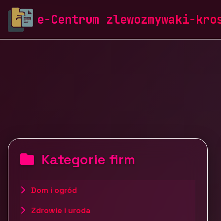
zlewozmywaki-krosch.pl
e-Centrum zlewozmywaki-kro
Kategorie firm
Dom i ogród
Zdrowie i uroda