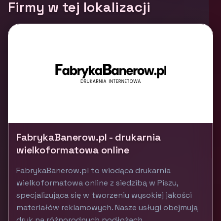
Firmy w tej lokalizacji
FabrykaBanerow.pl - drukarnia
wielkoformatowa online
FabrykaBanerow.pl to wiodąca drukarnia
wielkoformatowa online z siedzibą w Piszu,
specjalizująca się w tworzeniu wysokiej jakości
materiałów reklamowych. Nasze usługi obejmują
druk na różnorodnych podłożach,...