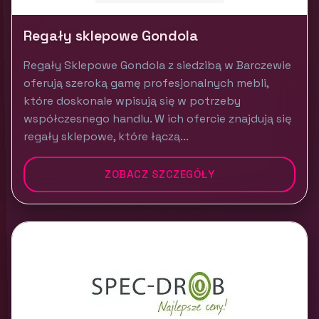
Regały sklepowe Gondola
Regały Sklepowe Gondola z siedzibą w Barczewie
oferują szeroką gamę profesjonalnych mebli,
które doskonale wpisują się w potrzeby
współczesnego handlu. W ich ofercie znajdują się
regały sklepowe, które łączą...
ZOBACZ SZCZEGÓŁY