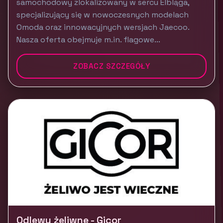
samochodowy zlokalizowany w sercu Elbląga,
specjalizujący się w nowoczesnych modelach
Omoda oraz innowacyjnych wersjach Jaecoo.
Nasza oferta obejmuje m.in. flagowe...
ZOBACZ SZCZEGÓŁY
Odlewy żeliwne - Gicor