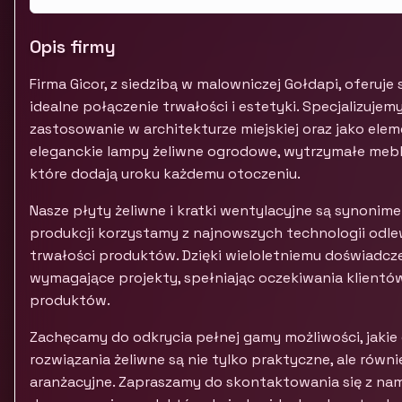
Opis firmy
Firma Gicor, z siedzibą w malowniczej Gołdapi, oferu
idealne połączenie trwałości i estetyki. Specjalizujem
zastosowanie w architekturze miejskiej oraz jako ele
eleganckie lampy żeliwne ogrodowe, wytrzymałe mebl
które dodają uroku każdemu otoczeniu.
Nasze płyty żeliwne i kratki wentylacyjne są synonime
produkcji korzystamy z najnowszych technologii odle
trwałości produktów. Dzięki wieloletniemu doświadcze
wymagające projekty, spełniając oczekiwania klientów
produktów.
Zachęcamy do odkrycia pełnej gamy możliwości, jakie d
rozwiązania żeliwne są nie tylko praktyczne, ale równ
aranżacyjne. Zapraszamy do skontaktowania się z na