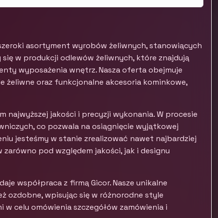
je szeroki asortyment wyrobów żeliwnych, stanowiących
y się w produkcji odlewów żeliwnych, które znajdują
menty wyposażenia wnętrz. Nasza oferta obejmuje
e żeliwne oraz funkcjonalne akcesoria kominkowe,
m najwyższej jakości i precyzji wykonania. W procesie
wniczych, co pozwala na osiągnięcie wyjątkowej
niu jesteśmy w stanie zrealizować nawet najbardziej
 zarówno pod względem jakości, jak i designu
aje współpraca z firmą Gicor. Nasze unikalne
ież ozdobne, wpisując się w różnorodne style
mi w celu omówienia szczegółów zamówienia i