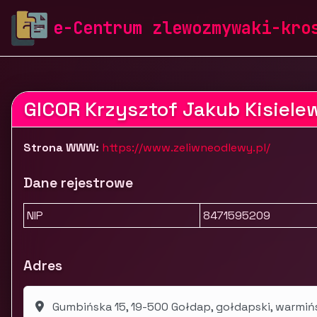
zlewozmywaki-krosch.pl
Firmy
Przemysł i produkcja
e-Centrum zlewozmywaki-kro
GICOR Krzysztof Jakub Kisiele
Strona WWW:
https://www.zeliwneodlewy.pl/
Dane rejestrowe
NIP
8471595209
Adres
Gumbińska 15, 19-500 Gołdap, gołdapski, warmi