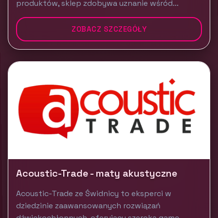
produktów, sklep zdobywa uznanie wśród...
ZOBACZ SZCZEGÓŁY
Acoustic-Trade - maty akustyczne
Acoustic-Trade ze Świdnicy to eksperci w
dziedzinie zaawansowanych rozwiązań
dźwiękochłonnych, oferujący szeroką gamę