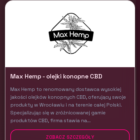
Max Hemp - olejki konopne CBD
Max Hemp to renomowany dostawca wysokiej
jakości olejków konopnych CBD, oferujący swoje
produkty w Wrocławiu i na terenie całej Polski.
Specjalizując się w zróżnicowanej gamie
produktów CBD, firma stawia na...
ZOBACZ SZCZEGÓŁY