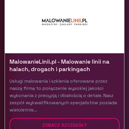
MalowanieLinii.pl - Malowanie linii na
halach, drogach i parkingach
Usługi malowania i szklenia oferowane przez
naszą firmę to połączenie wysokiej jakości
wykonania z precyzją i dbałością o detale. Nasz
zespół wykwalifikowanych specjalistów posiada
wieloletnie...
ZOBACZ SZCZEGÓŁY