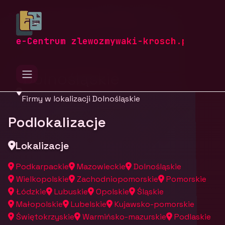
zlewozmywaki-krosch.pl
Firmy
Firmy z województwa Dolnośląskiego
e-Centrum zlewozmywaki-krosch.pl
Dolnośląskie
Firmy w lokalizacji Dolnośląskie
Podlokalizacje
Lokalizacje
Podkarpackie
Mazowieckie
Dolnośląskie
Wielkopolskie
Zachodniopomorskie
Pomorskie
Łódzkie
Lubuskie
Opolskie
Śląskie
Małopolskie
Lubelskie
Kujawsko-pomorskie
Świętokrzyskie
Warmińsko-mazurskie
Podlaskie