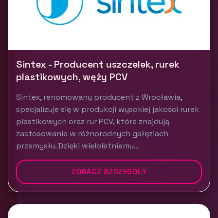
Sintex - Producent uszczelek, rurek
plastikowych, węży PCV
Sintex, renomowany producent z Wrocławia,
specjalizuje się w produkcji wysokiej jakości rurek
plastikowych oraz rur PCV, które znajdują
zastosowanie w różnorodnych gałęziach
przemysłu. Dzięki wieloletniemu...
ZOBACZ SZCZEGÓŁY