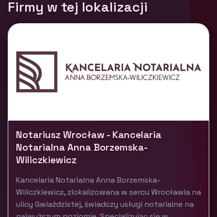
Firmy w tej lokalizacji
Notariusz Wrocław - Kancelaria
Notarialna Anna Borzemska-
Wiliczkiewicz
Kancelaria Notarialna Anna Borzemska-
Wiliczkiewicz, zlokalizowana w sercu Wrocławia na
ulicy Gwiaździstej, świadczy usługi notarialne na
najwyższym poziomie. Specjalizując się w