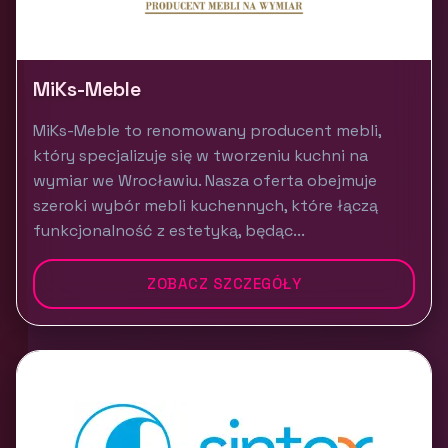
MiKs-Meble
MiKs-Meble to renomowany producent mebli,
który specjalizuje się w tworzeniu kuchni na
wymiar we Wrocławiu. Nasza oferta obejmuje
szeroki wybór mebli kuchennych, które łączą
funkcjonalność z estetyką, będąc...
ZOBACZ SZCZEGÓŁY