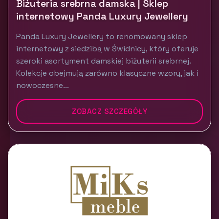
Biżuteria srebrna damska | Sklep
internetowy Panda Luxury Jewellery
Panda Luxury Jewellery to renomowany sklep
internetowy z siedzibą w Świdnicy, który oferuje
szeroki asortyment damskiej biżuterii srebrnej.
Kolekcje obejmują zarówno klasyczne wzory, jak i
nowoczesne...
ZOBACZ SZCZEGÓŁY