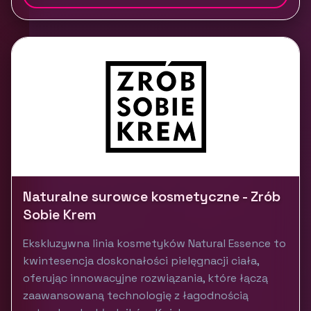
Naturalne surowce kosmetyczne - Zrób
Sobie Krem
Ekskluzywna linia kosmetyków Natural Essence to
kwintesencja doskonałości pielęgnacji ciała,
oferując innowacyjne rozwiązania, które łączą
zaawansowaną technologię z łagodnością