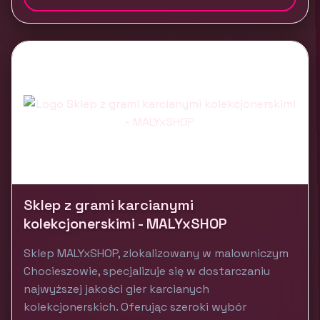
Sklep z grami karcianymi
kolekcjonerskimi - MALYxSHOP
Sklep MALYxSHOP, zlokalizowany w malowniczym
Chocieszowie, specjalizuje się w dostarczaniu
najwyższej jakości gier karcianych
kolekcjonerskich. Oferując szeroki wybór