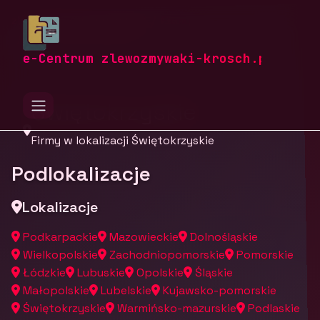
zlewozmywaki-krosch.pl
Firmy
Firmy z województwa
e-Centrum zlewozmywaki-krosch.pl
Świętokrzyskie
Firmy w lokalizacji Świętokrzyskie
Podlokalizacje
Lokalizacje
Podkarpackie
Mazowieckie
Dolnośląskie
Wielkopolskie
Zachodniopomorskie
Pomorskie
Łódzkie
Lubuskie
Opolskie
Śląskie
Małopolskie
Lubelskie
Kujawsko-pomorskie
Świętokrzyskie
Warmińsko-mazurskie
Podlaskie