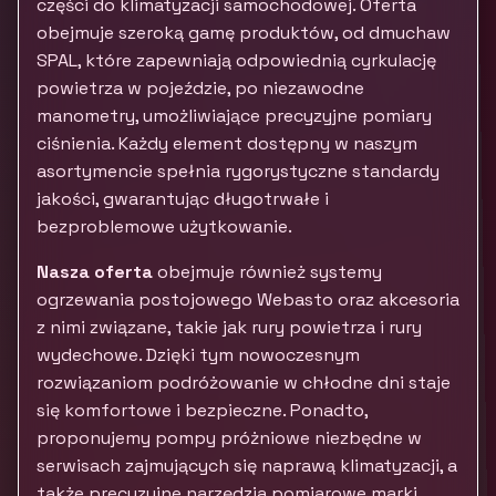
części do klimatyzacji samochodowej. Oferta
obejmuje szeroką gamę produktów, od dmuchaw
SPAL, które zapewniają odpowiednią cyrkulację
powietrza w pojeździe, po niezawodne
manometry, umożliwiające precyzyjne pomiary
ciśnienia. Każdy element dostępny w naszym
asortymencie spełnia rygorystyczne standardy
jakości, gwarantując długotrwałe i
bezproblemowe użytkowanie.
Nasza oferta
obejmuje również systemy
ogrzewania postojowego Webasto oraz akcesoria
z nimi związane, takie jak rury powietrza i rury
wydechowe. Dzięki tym nowoczesnym
rozwiązaniom podróżowanie w chłodne dni staje
się komfortowe i bezpieczne. Ponadto,
proponujemy pompy próżniowe niezbędne w
serwisach zajmujących się naprawą klimatyzacji, a
także precyzyjne narzędzia pomiarowe marki