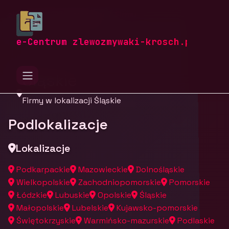
zlewozmywaki-krosch.pl
Firmy
Firmy z województwa
e-Centrum zlewozmywaki-krosch.pl
Śląskie
Firmy w lokalizacji Śląskie
Podlokalizacje
Lokalizacje
Podkarpackie
Mazowieckie
Dolnośląskie
Wielkopolskie
Zachodniopomorskie
Pomorskie
Łódzkie
Lubuskie
Opolskie
Śląskie
Małopolskie
Lubelskie
Kujawsko-pomorskie
Świętokrzyskie
Warmińsko-mazurskie
Podlaskie