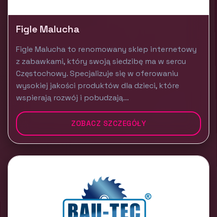
Figle Malucha
Figle Malucha to renomowany sklep internetowy
z zabawkami, który swoją siedzibę ma w sercu
Częstochowy. Specjalizuje się w oferowaniu
wysokiej jakości produktów dla dzieci, które
wspierają rozwój i pobudzają...
ZOBACZ SZCZEGÓŁY