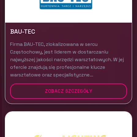
BAU-TEC
Firma BAU-TEC, zlokalizowana w sercu
Częstochowy, jest liderem w dostarczaniu
najwyższej jakości narzędzi warsztatowych. W jej
ofercie znajdują się profesjonalne klucze
warsztatowe oraz specjalistyczne...
ZOBACZ SZCZEGÓŁY