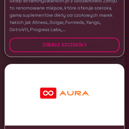
Sklep WitaminySwanson.pl z Goczałkowic Zdroju
to renomowane miejsce, które oferuje szeroką
gamę suplementów diety od czołowych marek
takich jak Aliness, Solgar, Formeds, Yango,
OstroVit, Progress Labs,...
ZOBACZ SZCZEGÓŁY