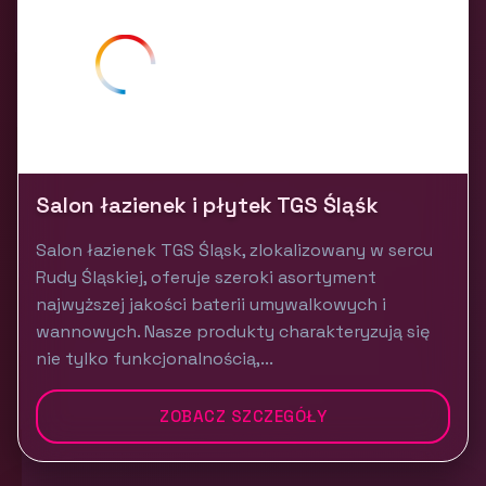
Salon łazienek i płytek TGS Śląśk
Salon łazienek TGS Śląsk, zlokalizowany w sercu
Rudy Śląskiej, oferuje szeroki asortyment
najwyższej jakości baterii umywalkowych i
wannowych. Nasze produkty charakteryzują się
nie tylko funkcjonalnością,...
ZOBACZ SZCZEGÓŁY