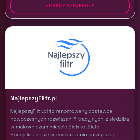
ZOBACZ SZCZEGÓŁY
NajlepszyFiltr.pl
NajlepszyFiltr.pl to renomowany dostawca
nowoczesnych rozwiązań filtracyjnych, z siedzibą
w malowniczym mieście Bielsko-Biała.
Specjalizując się w dostarczaniu najwyższej