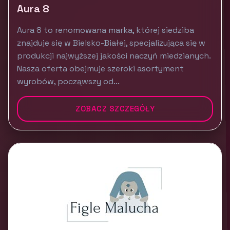
Aura 8
Aura 8 to renomowana marka, której siedziba
znajduje się w Bielsko-Białej, specjalizująca się w
produkcji najwyższej jakości naczyń miedzianych.
Nasza oferta obejmuje szeroki asortyment
wyrobów, począwszy od...
ZOBACZ SZCZEGÓŁY