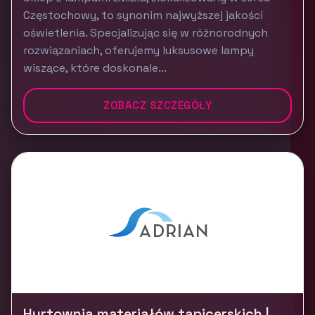
Częstochowy, to synonim najwyższej jakości
oświetlenia. Specjalizując się w różnorodnych
rozwiązaniach, oferujemy luksusowe lampy
wiszące, które doskonale...
ZOBACZ SZCZEGÓŁY
Hurtownia materiałów tapicerskich |