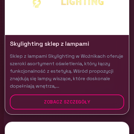
Skylighting sklep z lampami
Sklep z lampami Skylighting w Woźnikach oferuje
szeroki asortyment oświetlenia, który łączy
funkcjonalność z estetyką. Wśród propozycji
znajdują się lampy wiszące, które doskonale
dopełniają wnętrza,...
ZOBACZ SZCZEGÓŁY