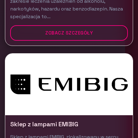
zakresie leczenia uzależnień od alkoholu,
narkotyków, hazardu oraz benzodiazepin. Nasza
specjalizacja to...
ZOBACZ SZCZEGÓŁY
Sklep z lampami EMIBIG
Sklep z lampami EMIBIG, zlokalizowany w sercu