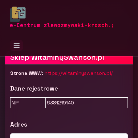
zlewozmywaki-krosch.pl
Firmy
Zdrowie i uroda
Leki, suplementy i art. prozdrowotne
Sklep WitaminySwanson.pl - Suplementy Swanson
e-Centrum zlewozmywaki-krosch.pl
Sklep WitaminySwanson.pl
Strona WWW:
https://witaminyswanson.pl/
Dane rejestrowe
NIP
6381219140
Adres