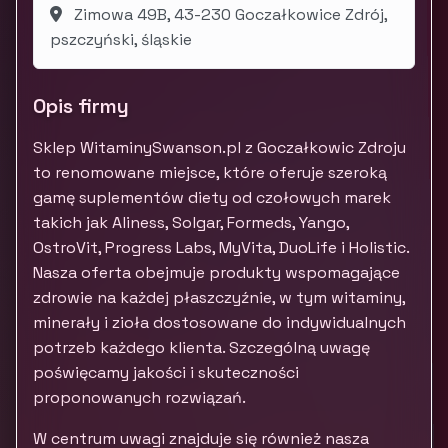
Zimowa 49B, 43-230 Goczałkowice Zdrój,
pszczyński, śląskie
Opis firmy
Sklep WitaminySwanson.pl z Goczałkowic Zdroju
to renomowane miejsce, które oferuje szeroką
gamę suplementów diety od czołowych marek
takich jak Aliness, Solgar, Formeds, Yango,
OstroVit, Progress Labs, MyVita, DuoLife i Holistic.
Nasza oferta obejmuje produkty wspomagające
zdrowie na każdej płaszczyźnie, w tym witaminy,
minerały i zioła dostosowane do indywidualnych
potrzeb każdego klienta. Szczególną uwagę
poświęcamy jakości i skuteczności
proponowanych rozwiązań.
W centrum uwagi znajduje się również nasza