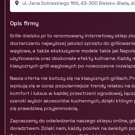
ul. Jana Sobieskiego 169, 43-300 Bielsko-Biała, śl
Opis firmy
Grille-bielsko.pl to renomowany internetowy sklep zlok
dostarczaniu najwyższej jakości sprzętu do grillowania.
węglowe, a także ekskluzywne modele takie jak Napol
użytkowania oraz doskonałe efekty kulinarne. Każdy mił
klasycznych grilli węglowych po nowoczesne rozwiąza
Nasza oferta nie kończy się na klasycznych grillach. 
wpisują się w coraz popularniejsze trendy relaksu na
komfort i luksus w każdej przestrzeni ogrodowej, łącz
szeroki wybór akcesoriów kuchennych, dzięki którym
się prawdziwą przyjemnością.
Zapraszamy do odwiedzenia naszego sklepu online, gd
doradztwem. Dzięki nam, każdy posiłek na świeżym p