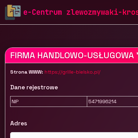
zlewozmywaki-krosch.pl
Firmy
Dom i ogród
Kuchn
e-Centrum zlewozmywaki-kro
Internetowy sklep z grillami | Grille-bielsko.pl
FIRMA HANDLOWO-USŁUGOWA "SP
Strona WWW:
https://grille-bielsko.pl/
Dane rejestrowe
NIP
5471996214
Adres