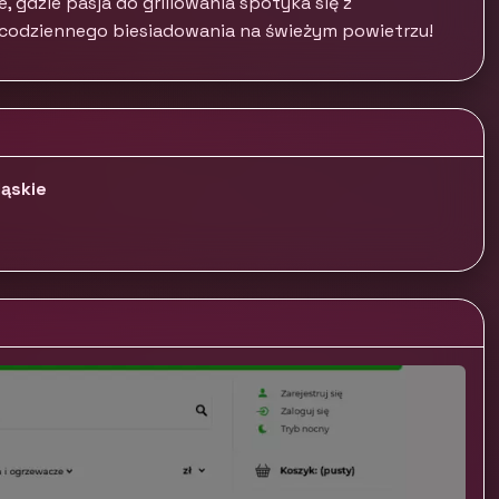
e, gdzie pasja do grillowania spotyka się z
 codziennego biesiadowania na świeżym powietrzu!
ląskie