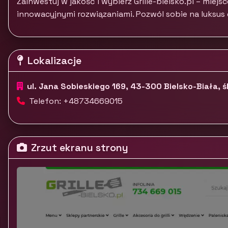
Zainwestuj w jakość i wybierz Grille-bielsko.pl – miejsc
innowacyjnymi rozwiązaniami. Pozwól sobie na luksus
Lokalizacje
ul. Jana Sobieskiego 169, 43-300 Bielsko-Biała, ś
Telefon: +48734669015
Zrzut ekranu strony