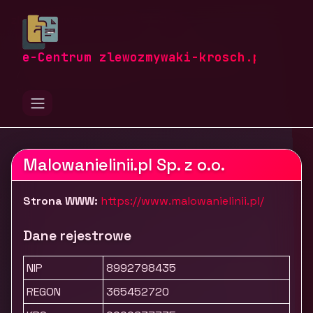
zlewozmywaki-krosch.pl
Firmy
Budownictwo i nieruchomości
Wykończenia, stolarka i projektowanie
e-Centrum zlewozmywaki-krosch.pl
MalowanieLinii.pl - Malowanie linii na halach,
drogach i parkingach
Malowanielinii.pl Sp. z o.o.
Strona WWW:
https://www.malowanielinii.pl/
Dane rejestrowe
NIP
8992798435
REGON
365452720