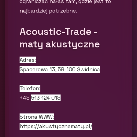
ograniczać hałas tam, gdzie jest to
najbardziej potrzebne.
Acoustic-Trade -
maty akustyczne
Adres:
Spacerowa 13, 58-100 Świdnica
Telefon:
+48
513 124 018
Strona WWW:
https://akustycznematy.pl/