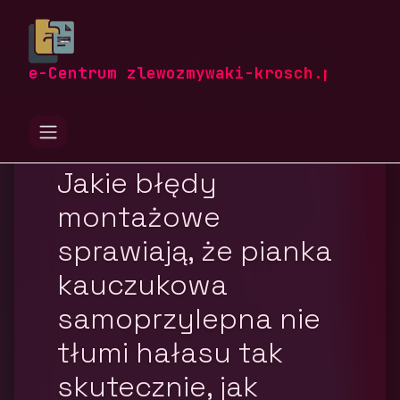
zlewozmywaki-krosch.pl
Blog
Budownictwo i nieruchomości
e-Centrum zlewozmywaki-krosch.pl
Jakie błędy
montażowe
sprawiają, że pianka
kauczukowa
samoprzylepna nie
tłumi hałasu tak
skutecznie, jak