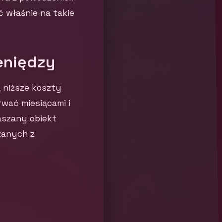
 właśnie na takie
eniędzy
 niższe koszty
rwać miesiącami i
aszany obiekt
zanych z