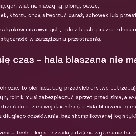
jących wiat na maszyny, plony, paszę,
iałek, którzy chcą stworzyć garaż, schowek lub przes
budynków murowanych, hale z blachy można zdemont
astyczność w zarządzaniu przestrzenią.
się czas – hala blaszana nie m
ch czas to pieniądz. Gdy przedsiębiorstwo potrzebu
, rolnik musi zabezpieczyć sprzęt przed zimą, a wła
trzeń do sezonowej działalności.
Hala blaszana
spraw
z długiego oczekiwania, bez skomplikowanej logistyki
esne technologie pozwalają dziś na wykonanie hal z