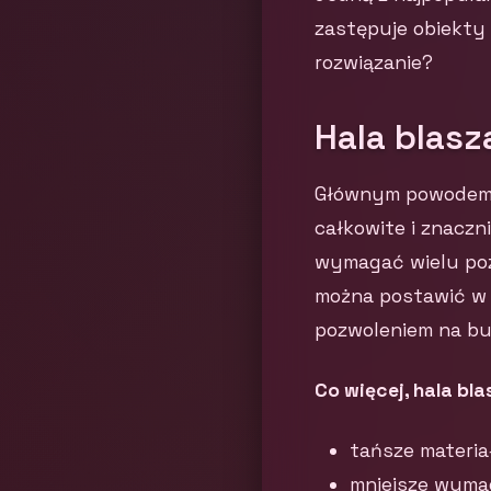
zastępuje obiekty
rozwiązanie?
Hala blasz
Głównym powodem, 
całkowite i znaczn
wymagać wielu poz
można postawić w c
pozwoleniem na bu
Co więcej, hala bla
tańsze materia
mniejsze wyma