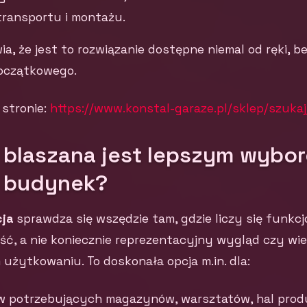
transportu i montażu.
a, że jest to rozwiązanie dostępne niemal od ręki, b
oczątkowego.
 stronie:
https://www.konstal-garaze.pl/sklep/szukaj
 blaszana jest lepszym wybor
 budynek?
cja
sprawdza się wszędzie tam, gdzie liczy się funkcj
ść, a nie koniecznie reprezentacyjny wygląd czy wie
żytkowaniu. To doskonała opcja m.in. dla:
tw potrzebujących magazynów, warsztatów, hal prod