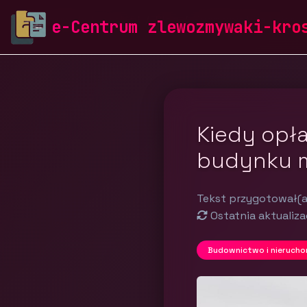
zlewozmywaki-krosch.pl
Blog
Budownictwo i nieru
e-Centrum zlewozmywaki-kro
Kiedy opła
budynku 
Tekst przygotował(a
Ostatnia aktualiza
Budownictwo i nierucho