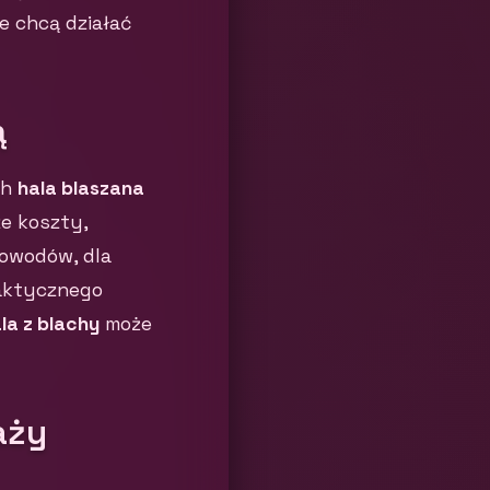
e chcą działać
ą
ch
hala blaszana
ze koszty,
powodów, dla
raktycznego
la z blachy
może
aży