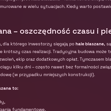
 murowane w wielu sytuacjach. Kiedy warto postawić
ana – oszczędność czasu i pi
dla którego inwestorzy sięgają po
hale blaszane,
są
ie krótszy czas realizacji. Tradycyjna budowa może t
woleń, ekip oraz dodatkowych opłat. Tymczasem bl
iągu kilku dni – często nawet bez formalności zwią
dowę (w przypadku mniejszych konstrukcji).
szana to:
ły,
gania fundamentowe,