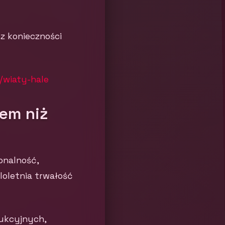
ez konieczności
/wiaty-hale
em niż
onalność,
loletnia trwałość
ukcyjnych,