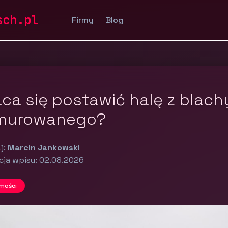
chomości
sch.pl
Firmy
Blog
ca się postawić halę z blach
murowanego?
):
Marcin Jankowski
cja wpisu: 02.08.2026
mości