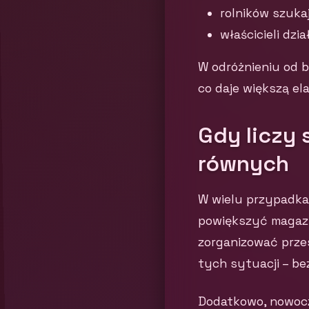
rolników szuka
właścicieli dz
W odróżnieniu od 
co daje większą el
Gdy liczy 
równych
W wielu przypadka
powiększyć magazyn
zorganizować przes
tych sytuacji – be
Dodatkowo, nowocz