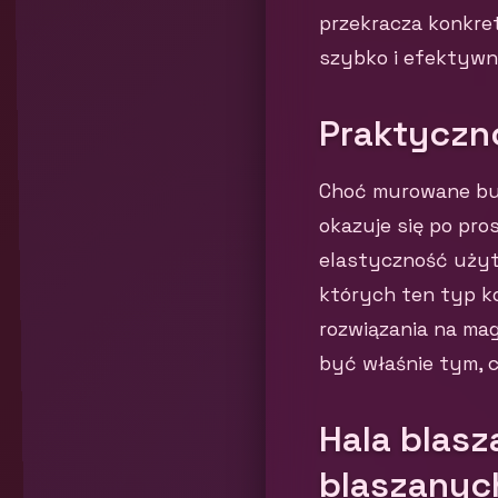
przekracza konkret
szybko i efektywni
Praktyczn
Choć murowane bud
okazuje się po pro
elastyczność użytk
których ten typ ko
rozwiązania na mag
być właśnie tym, 
Hala blasz
blaszanyc