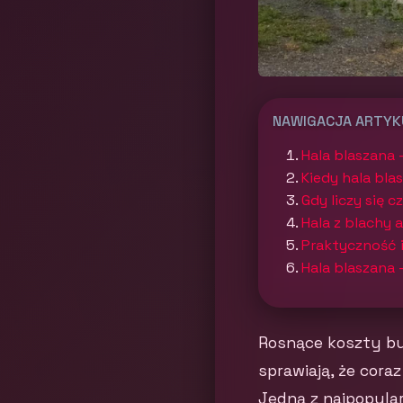
NAWIGACJA ARTY
Hala blaszana 
Kiedy hala bl
Gdy liczy się 
Hala z blachy 
Praktyczność 
Hala blaszana 
Rosnące koszty bu
sprawiają, że cor
Jedną z najpopula