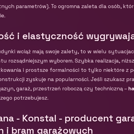
nych parametrów). To ogromna zaleta dla osób, któr
e.
ość i elastyczność wygrywaj
ynki wciąż mają swoje zalety, to w wielu sytuacja
stu rozsądniejszym wyborem. Szybka realizacja, niżs
owania i prostsze formalności to tylko niektóre z 
nstrukcji zyskuje na popularności. Jeśli szukasz p
azyn, garaż, przestrzeń roboczą czy techniczną –
ha
czego potrzebujesz.
ana - Konstal - producent gar
h i bram garażowych