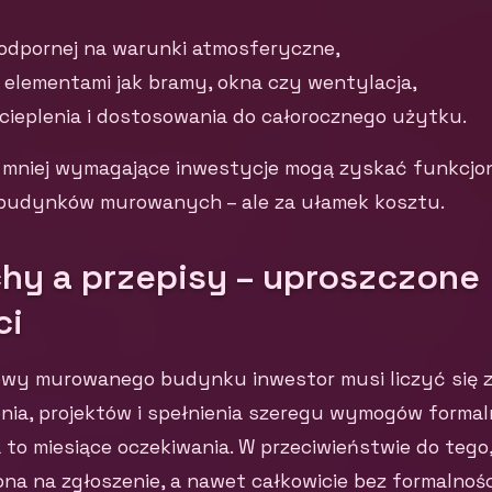
odpornej na warunki atmosferyczne,
elementami jak bramy, okna czy wentylacja,
ocieplenia i dostosowania do całorocznego użytku.
 mniej wymagające inwestycje mogą zyskać funkcjo
budynków murowanych – ale za ułamek kosztu.
chy a przepisy – uproszczone
ci
y murowanego budynku inwestor musi liczyć się z
nia, projektów i spełnienia szeregu wymogów formal
 to miesiące oczekiwania. W przeciwieństwie do tego
a na zgłoszenie, a nawet całkowicie bez formalności 