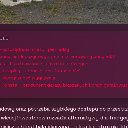
KUŁU
– oszczędność czasu i pieniędzy
aszana jest lepszym wyborem niż murowany budynek?
czas – hala blaszana nie ma sobie równych
a przepisy – uproszczone formalności
i elastyczność wygrywają
- Konstal - producent garaży blaszanych i bram garażowyc
dowy oraz potrzeba szybkiego dostępu do przestrz
az więcej inwestorów rozważa alternatywy dla trady
rniejszych jest
hala blaszana
– lekka konstrukcja, k