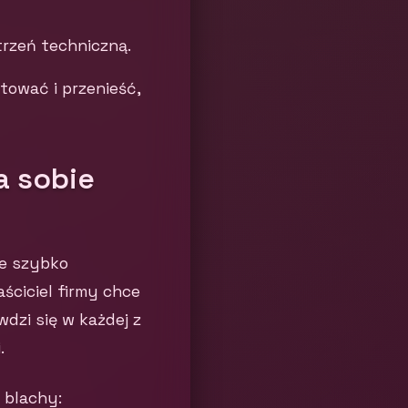
trzeń techniczną.
ować i przenieść,
a sobie
je szybko
ściciel firmy chce
dzi się w każdej z
.
 blachy: