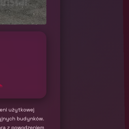
h
eni użytkowej
cyjnych budynków.
tóra z powodzeniem