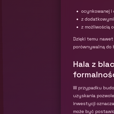
ocynkowanej i 
z dodatkowymi 
z możliwością 
Dzięki temu nawet
porównywalną do 
Hala z bla
formalnoś
W przypadku budow
uzyskania pozwole
inwestycji oznacza
może być postawion