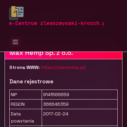
zlewozmywaki-krosch.pl
Firmy
Zdrowie i uroda
Leki, suplementy i art. prozdrowotne
Max Hemp - olejki konopne CBD
e-Centrum zlewozmywaki-krosch.pl
Max Hemp Sp. z o.o.
Strona WWW:
https://maxhemp.pl/
Dane rejestrowe
NIP
9141566659
REGON
366646359
Data
2017-02-24
powstania