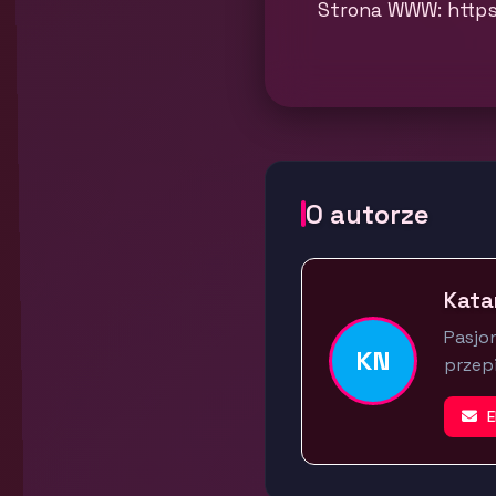
Strona WWW: https
O autorze
Kata
Pasjo
KN
przep
E