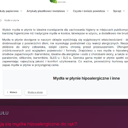
KUŁU
ą się mydła hipoalergiczne do rąk?