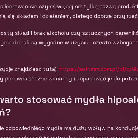
o kierować się czymś więcej niż tylko nazwą produk
ią się składem i działaniem, dlatego dobrze przyjrzeć 
sty skład i brak alkoholu czy sztucznych barwników
łynie do rąk są wygodne w użyciu i często wzbogaco
ycje znajdziesz tutaj:
https://softmm.com.pl/pl/c/M
by porównać różne warianty i dopasować je do potrze
warto stosować mydła hipoal
eń?
e odpowiedniego mydła ma duży wpływ na kondycję
magają zachować jej naturalną równowagę, nawet pr