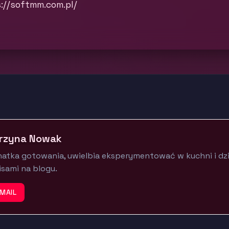
://softmm.com.pl/
rzyna Nowak
natka gotowania, uwielbia eksperymentować w kuchni i dzie
isami na blogu.
MAIL