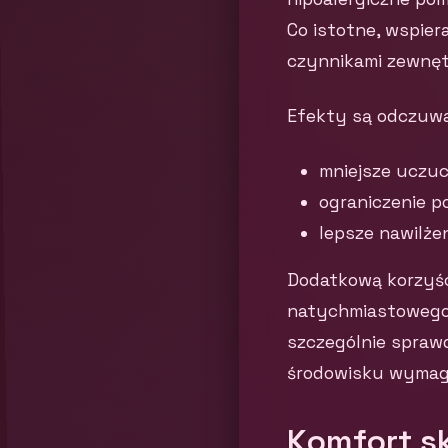
Co istotne, wspier
czynnikami zewnętr
Efekty są odczuwa
mniejsze uczuci
ograniczenie p
lepsze nawilżen
Dodatkową korzyśc
natychmiastowego 
szczególnie sprawd
środowisku wymaga
Komfort s