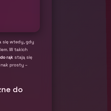
a się wtedy, gdy
iem. W takich
do rąk
stają się
dnak prosty –
zne do