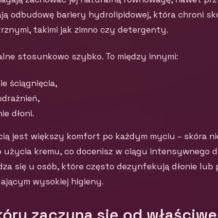
ają odbudowę bariery hydrolipidowej, która chroni sk
znymi, takimi jak zimno czy detergenty.
lne stosunkowo szybko. To między innymi:
e ściągnięcia,
odrażnień,
ie dłoni.
ią jest większy komfort po każdym myciu – skóra n
użycia kremu, co docenisz w ciągu intensywnego dni
za się u osób, które często dezynfekują dłonie lub 
jącym wysokiej higieny.
kóry zaczyna się od właściw