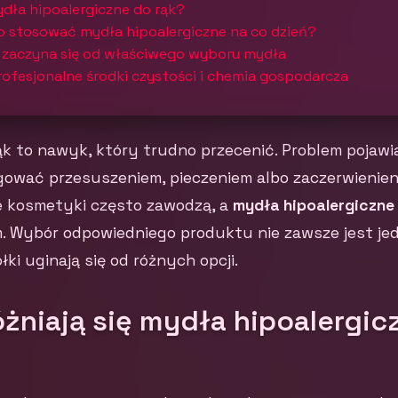
dła hipoalergiczne do rąk?
o stosować mydła hipoalergiczne na co dzień?
 zaczyna się od właściwego wyboru mydła
rofesjonalne środki czystości i chemia gospodarcza
k to nawyk, który trudno przecenić. Problem pojawi
gować przesuszeniem, pieczeniem albo zaczerwienien
 kosmetyki często zawodzą, a
mydła hipoalergiczne 
. Wybór odpowiedniego produktu nie zawsze jest je
ki uginają się od różnych opcji.
żniają się mydła hipoalergic