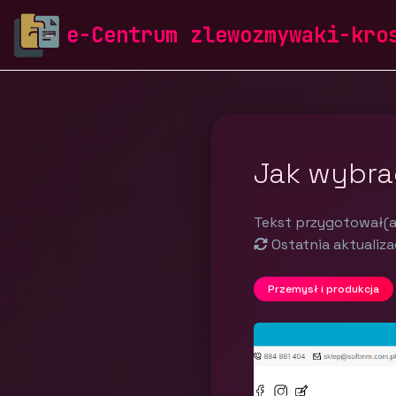
zlewozmywaki-krosch.pl
Blog
Przemysł i produkcja
e-Centrum zlewozmywaki-kro
Jak wybra
Tekst przygotował(a
Ostatnia aktualiza
Przemysł i produkcja