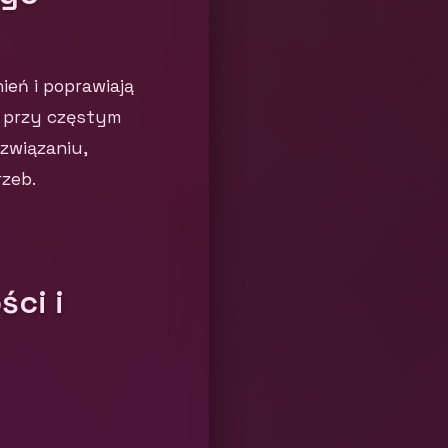
eń i poprawiają
a przy częstym
związaniu,
zeb.
ści i