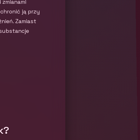
i zmianami
chronić ją przy
żnień. Zamiast
substancje
k?