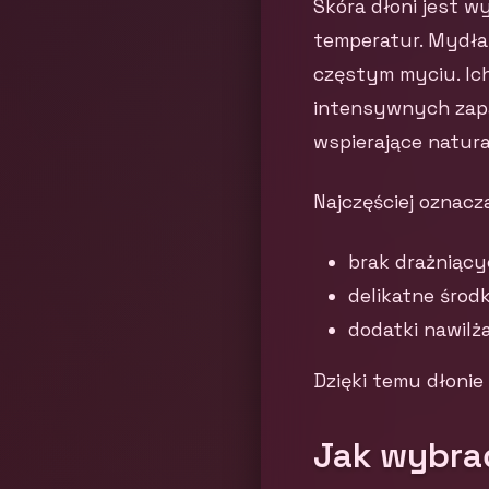
Skóra dłoni jest w
temperatur. Mydła 
częstym myciu. Ich
intensywnych zapa
wspierające natura
Najczęściej oznacza
brak drażniąc
delikatne środk
dodatki nawilża
Dzięki temu dłonie
Jak wybra