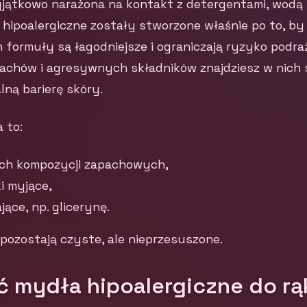
yjątkowo narażona na kontakt z detergentami, wodą 
hipoalergiczne zostały stworzone właśnie po to, by 
 formuły są łagodniejsze i ograniczają ryzyko podra
chów i agresywnych składników znajdziesz w nich 
lną barierę skóry.
 to:
ych kompozycji zapachowych,
i myjące,
jące, np. glicerynę.
 pozostają czyste, ale nieprzesuszone.
ć mydła hipoalergiczne do rą