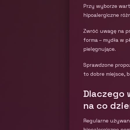
Przy wyborze wart
hipoalergiczne różn
Zwróć uwagę na pro
forma – mydła w p
pielęgnujące.
Sprawdzone propoz
to dobre miejsce, 
Dlaczego 
na co dzi
Regularne używani
hipoalergiczne po