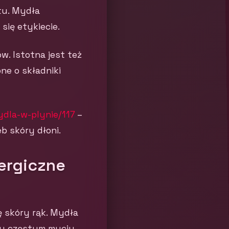
tu. Mydła
się etykiecie.
. Istotna jest też
ne o składniki
ydla-w-plynie/117
–
b skóry dłoni.
ergiczne
 skóry rąk. Mydła
zy częstym myciu.