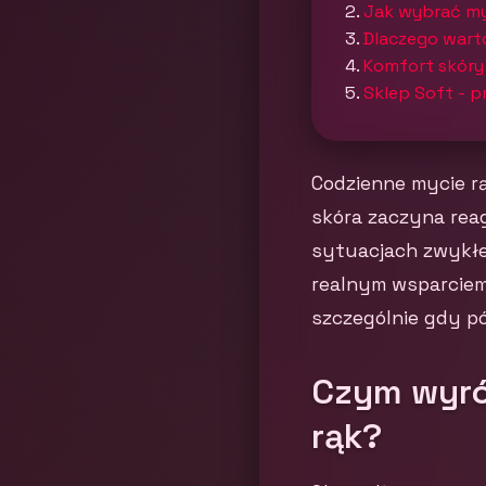
Jak wybrać my
Dlaczego wart
Komfort skóry
Sklep Soft - p
Codzienne mycie rą
skóra zaczyna rea
sytuacjach zwykłe
realnym wsparciem
szczególnie gdy pół
Czym wyró
rąk?