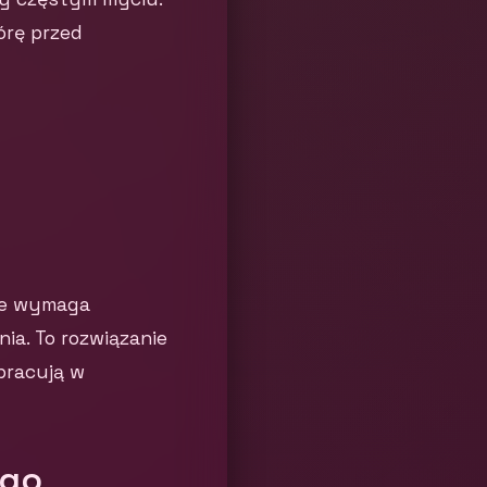
órę przed
ie wymaga
a. To rozwiązanie
pracują w
ego