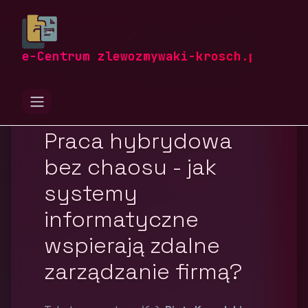
zlewozmywaki-krosch.pl
Blog
IT i telekomunikacja
e-Centrum zlewozmywaki-krosch.pl
Praca hybrydowa
bez chaosu - jak
systemy
informatyczne
wspierają zdalne
zarządzanie firmą?