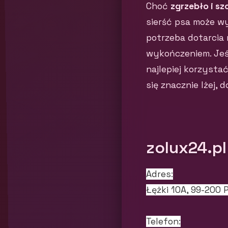
Choć
zgrzebło i s
sierść psa może wy
potrzeba dotarcia 
wykończeniem. Jeśl
najlepiej korzystać
się znacznie lżej, 
zolux24.pl
Adres:
Łężki 10A, 99-200 
Telefon: