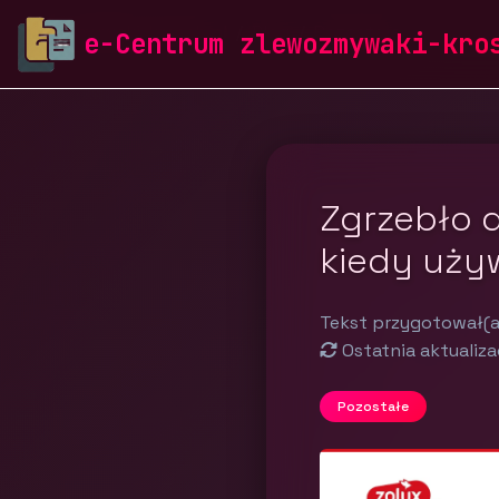
zlewozmywaki-krosch.pl
Blog
Pozostałe
e-Centrum zlewozmywaki-kro
Zgrzebło d
kiedy uży
Tekst przygotował(a
Ostatnia aktualiza
Pozostałe