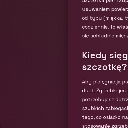
Szczotka pełni zup
usuwaniem powierz
od typu (miękka, 
codziennie. To wła
się schludnie międ
Kiedy sięg
szczotkę?
Aby pielęgnacja ps
duet. Zgrzebło jes
potrzebujesz dotrz
szybkich zabiegac
tego, co osiadło n
stosowanie zgrzebł