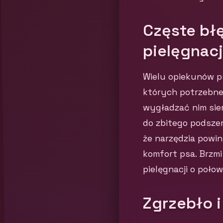
Częste bł
pielęgnacj
Wielu opiekunów p
których potrzebne 
wygładzać nim sier
do zbitego podszer
że narzędzia powin
komfort psa. Brzmi
pielęgnacji o połow
Zgrzebło i