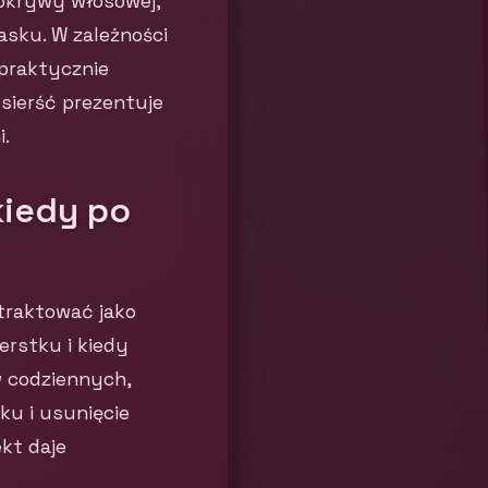
 okrywy włosowej,
sku. W zależności
 praktycznie
 sierść prezentuje
.
kiedy po
 traktować jako
erstku i kiedy
w codziennych,
ku i usunięcie
kt daje