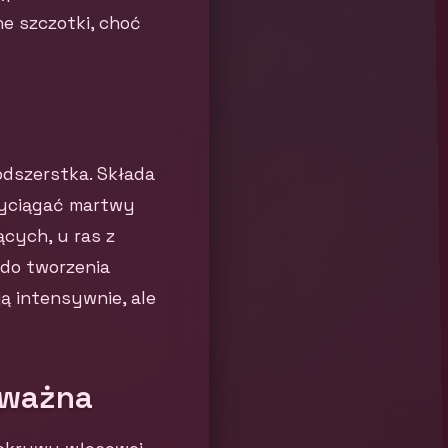
ne szczotki, choć
odszerstka. Składa
 wyciągać martwy
ących, u ras z
 do tworzenia
ją intensywnie, ale
j ważna