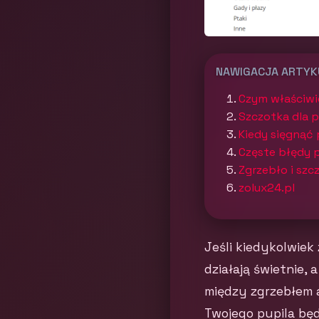
NAWIGACJA ARTY
Czym właściwie
Szczotka dla ps
Kiedy sięgnąć 
Częste błędy p
Zgrzebło i szc
zolux24.pl
Jeśli kiedykolwiek 
działają świetnie, 
między zgrzebłem a
Twojego pupila będ