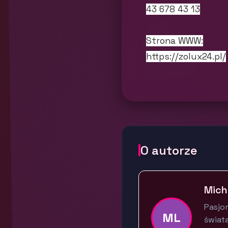
43 678 43 13
Strona WWW:
https://zolux24.pl/
O autorze
Mich
Pasjon
ML
świata