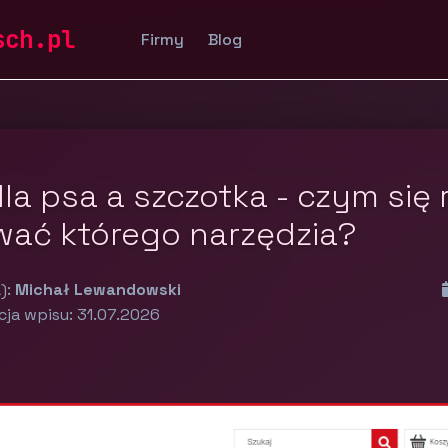
sch.pl
Firmy
Blog
la psa a szczotka - czym się r
wać którego narzędzia?
):
Michał Lewandowski
cja wpisu: 31.07.2026