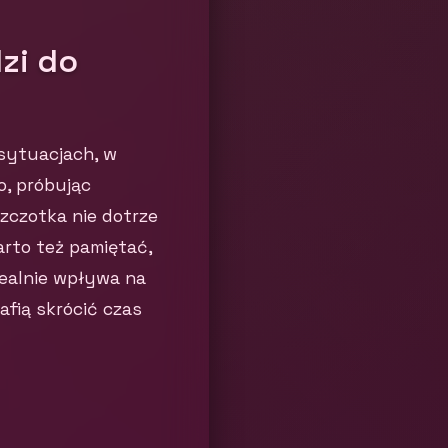
zi do
sytuacjach, w
o, próbując
zczotka nie dotrze
rto też pamiętać,
realnie wpływa na
afią skrócić czas