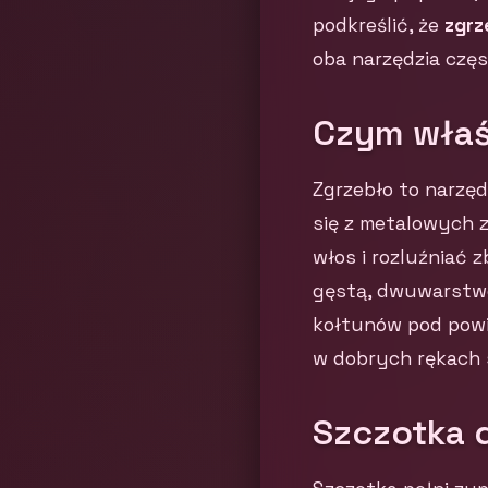
podkreślić, że
zgrz
oba narzędzia częs
Czym właśc
Zgrzebło to narzęd
się z metalowych 
włos i rozluźniać z
gęstą, dwuwarstwow
kołtunów pod powi
w dobrych rękach s
Szczotka d