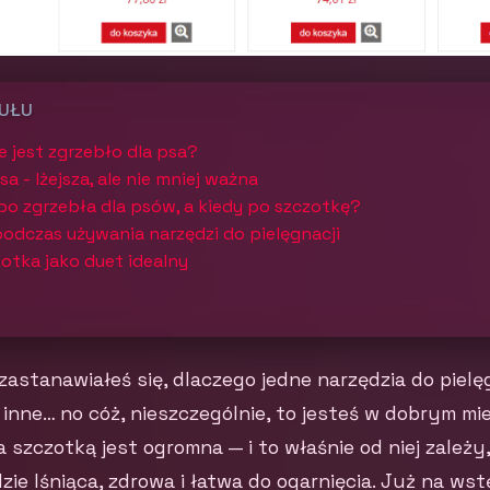
KUŁU
 jest zgrzebło dla psa?
a - lżejsza, ale nie mniej ważna
po zgrzebła dla psów, a kiedy po szczotkę?
odczas używania narzędzi do pielęgnacji
zotka jako duet idealny
zastanawiałeś się, dlaczego jedne narzędzia do pielęg
a inne… no cóż, nieszczególnie, to jesteś w dobrym mi
 szczotką jest ogromna — i to właśnie od niej zależy,
zie lśniąca, zdrowa i łatwa do ogarnięcia. Już na wst