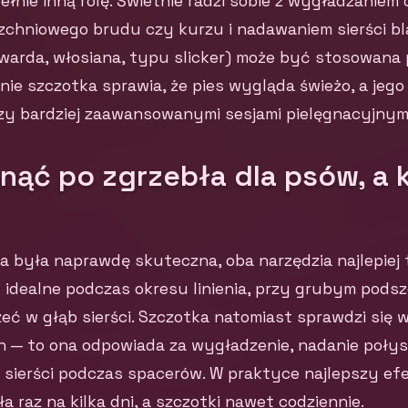
ełnie inną rolę. Świetnie radzi sobie z wygładzaniem
chniowego brudu czy kurzu i nadawaniem sierści bla
twarda, włosiana, typu slicker) może być stosowana
śnie szczotka sprawia, że pies wygląda świeżo, a jego
zy bardziej zaawansowanymi sesjami pielęgnacyjnymi
nąć po zgrzebła dla psów, a 
a była naprawdę skuteczna, oba narzędzia najlepiej
t idealne podczas okresu linienia, przy grubym podsz
eć w głąb sierści. Szczotka natomiast sprawdzi się 
h — to ona odpowiada za wygładzenie, nadanie połys
a sierści podczas spacerów. W praktyce najlepszy efe
a raz na kilka dni, a szczotki nawet codziennie.