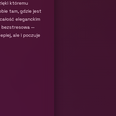
zięki któremu
bie tam, gdzie jest
 całość eleganckim
i bezstresowa —
piej, ale i poczuje