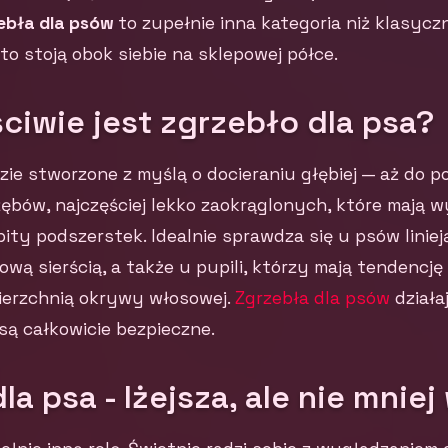
ebła dla psów
to zupełnie inna kategoria niż klasycz
to stoją obok siebie na sklepowej półce.
iwie jest zgrzebło dla psa?
zie stworzone z myślą o docieraniu głębiej — aż do p
zębów, najczęściej lekko zaokrąglonych, które mają
bity podszerstek. Idealnie sprawdza się u psów liniej
ą sierścią, a także u pupili, którzy mają tendencję
erzchnią okrywy włosowej.
Zgrzebła dla psów
działa
ą całkowicie bezpieczne.
la psa - lżejsza, ale nie mnie