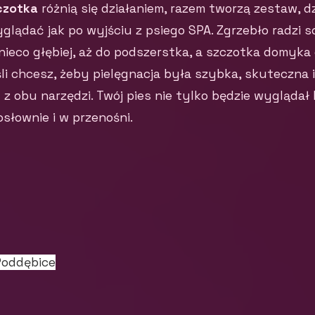
zczotka
różnią się działaniem, razem tworzą zestaw, d
glądać jak po wyjściu z psiego SPA. Zgrzebło radzi so
nieco głębiej, aż do podszerstka, a szczotka domyka
i chcesz, żeby pielęgnacja była szybka, skuteczna 
 z obu narzędzi. Twój pies nie tylko będzie wyglądał le
dosłownie i w przenośni.
Poddębice