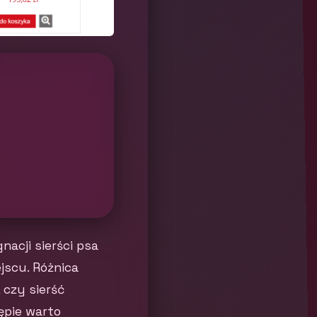
nacji sierści psa
ejscu. Różnica
 czy sierść
ępie warto