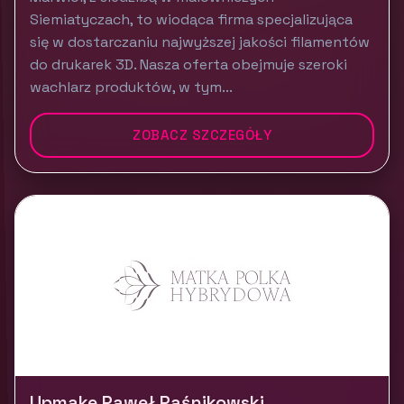
Siemiatyczach, to wiodąca firma specjalizująca
się w dostarczaniu najwyższej jakości filamentów
do drukarek 3D. Nasza oferta obejmuje szeroki
wachlarz produktów, w tym...
ZOBACZ SZCZEGÓŁY
Upmake Paweł Paśnikowski