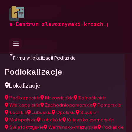
zlewozmywaki-krosch.pl
Firmy
Firmy z województwa
e-Centrum zlewozmywaki-krosch.pl
Podlaskie
Firmy w lokalizacji Podlaskie
Podlokalizacje
Lokalizacje
Podkarpackie
Mazowieckie
Dolnośląskie
Wielkopolskie
Zachodniopomorskie
Pomorskie
Łódzkie
Lubuskie
Opolskie
Śląskie
Małopolskie
Lubelskie
Kujawsko-pomorskie
Świętokrzyskie
Warmińsko-mazurskie
Podlaskie