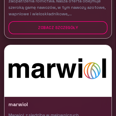
zaopatrzenia rolnictwa. Nasza oferta obejmuje
szeroką gamę nawozów, w tym nawozy azotowe,
wapniowe i wieloskładnikowe,...
ZOBACZ SZCZEGÓŁY
marwiol
Marwiol, z siedzibą w malowniczych