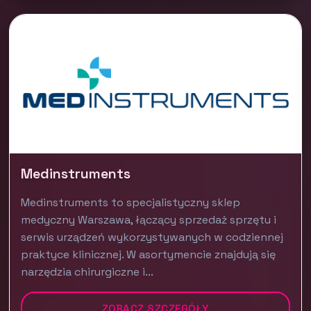
Medinstruments
Medinstruments to specjalistyczny sklep
medyczny Warszawa, łączący sprzedaż sprzętu i
serwis urządzeń wykorzystywanych w codziennej
praktyce klinicznej. W asortymencie znajdują się
narzędzia chirurgiczne i...
ZOBACZ SZCZEGÓŁY