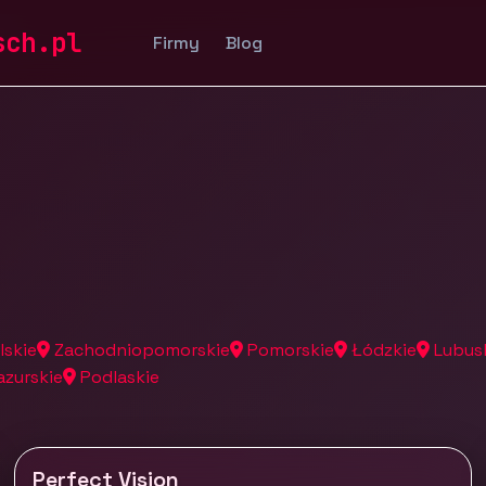
a
sch.pl
Firmy
Blog
lskie
Zachodniopomorskie
Pomorskie
Łódzkie
Lubus
zurskie
Podlaskie
Perfect Vision