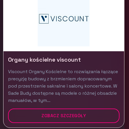
Organy kościelne viscount
Viscount Organy Kościelne to rozwiązania łączące
precyzję budowy z brzmieniem dopracowanym
pod przestrzenie sakralne i salony koncertowe. W
Sade Budy dostępne są modele o różnej obsadzie
manuałów, w tym...
ZOBACZ SZCZEGÓŁY