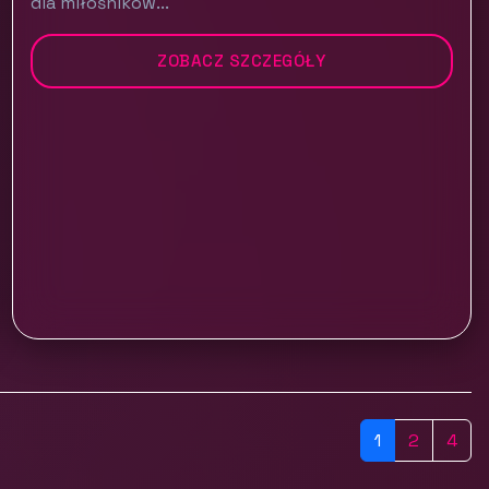
dla miłośników...
ZOBACZ SZCZEGÓŁY
1
2
4