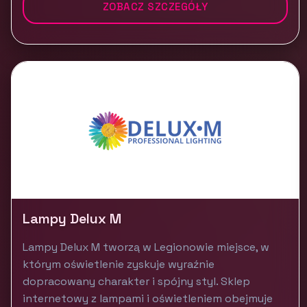
ZOBACZ SZCZEGÓŁY
Lampy Delux M
Lampy Delux M tworzą w Legionowie miejsce, w
którym oświetlenie zyskuje wyraźnie
dopracowany charakter i spójny styl. Sklep
internetowy z lampami i oświetleniem obejmuje