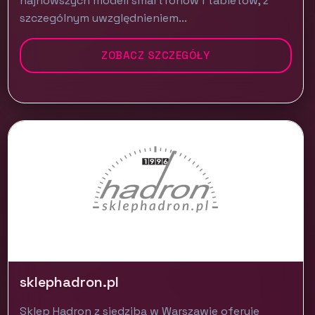
najnowszych modeli smartfonów i tabletów, z
szczególnym uwzględnieniem...
ZOBACZ SZCZEGÓŁY
sklephadron.pl
Sklep Hadron z siedzibą w Warszawie oferuje