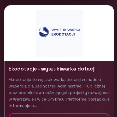
Ekodotacje - wyszukiwarka dotacji
Ekodotacje to wyszukiwarka dotacji w modelu
wsparcia dla Jednostek Administracji Publicznej
oraz podmiotów realizujących projekty rozwojowe
w Warszawie i w całym kraju. Platforma porządkuje
informacje o...