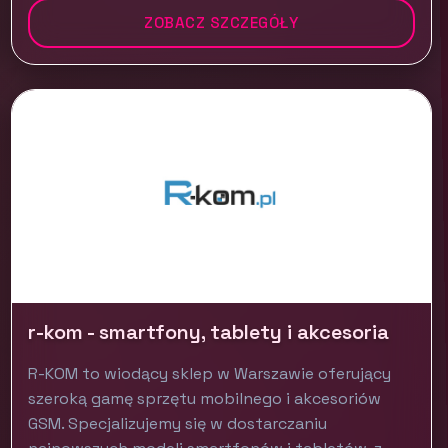
ZOBACZ SZCZEGÓŁY
r-kom - smartfony, tablety i akcesoria
R-KOM to wiodący sklep w Warszawie oferujący
szeroką gamę sprzętu mobilnego i akcesoriów
GSM. Specjalizujemy się w dostarczaniu