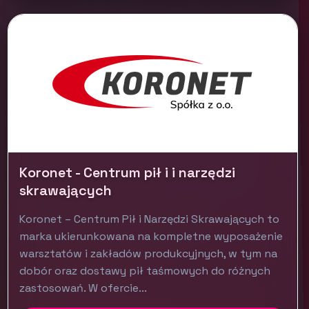
Koronet - Centrum pił i i narzędzi
skrawających
Koronet – Centrum Pił i Narzędzi Skrawających to
marka ukierunkowana na kompletne wyposażenie
warsztatów i zakładów produkcyjnych, w tym na
dobór oraz dostawy pił taśmowych do różnych
zastosowań. W ofercie...