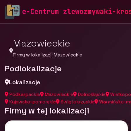
zlewozmywaki-krosch.pl
Firmy
Firmy z województw
e-Centrum zlewozmywaki-kro
Mazowieckie
Firmy w lokalizacji Mazowieckie
Podlokalizacje
Lokalizacje
Podkarpackie
Mazowieckie
Dolnośląskie
Wielkopo
Kujawsko-pomorskie
Świętokrzyskie
Warmińsko-ma
Firmy w tej lokalizacji