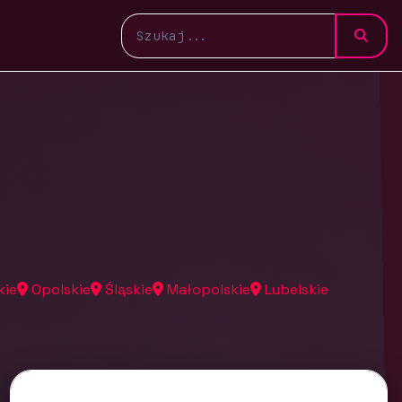
kie
Opolskie
Śląskie
Małopolskie
Lubelskie