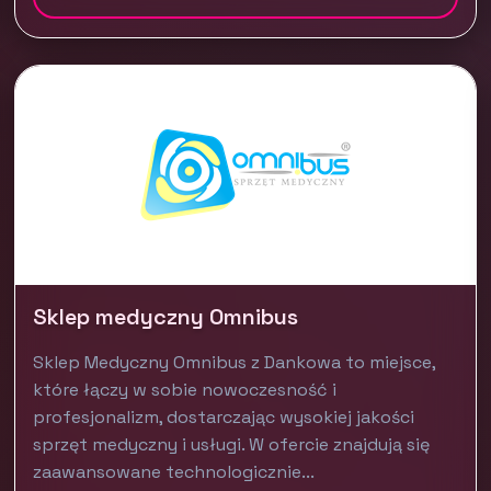
Sklep medyczny Omnibus
Sklep Medyczny Omnibus z Dankowa to miejsce,
które łączy w sobie nowoczesność i
profesjonalizm, dostarczając wysokiej jakości
sprzęt medyczny i usługi. W ofercie znajdują się
zaawansowane technologicznie...