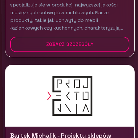
specjalizuje się w produkcji najwyższej jakości
mosiężnych uchwytów meblowych. Nasze
produkty, takie jak uchwyty do mebli
łazienkowych czy kuchennych, charakteryzują...
ZOBACZ SZCZEGÓŁY
Bartek Michalik - Projekty sklepów