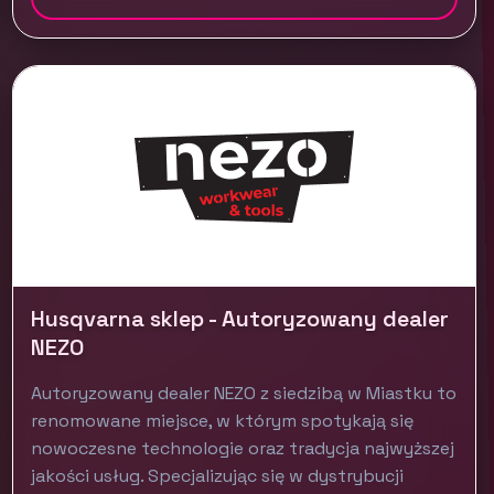
Husqvarna sklep - Autoryzowany dealer
NEZO
Autoryzowany dealer NEZO z siedzibą w Miastku to
renomowane miejsce, w którym spotykają się
nowoczesne technologie oraz tradycja najwyższej
jakości usług. Specjalizując się w dystrybucji