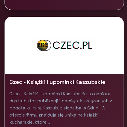
Czec - Książki i upominki Kaszubskie
Czec - Książki i upominki Kaszubskie to ceniony
dystrybutor publikacji i pamiątek związanych z
bogatą kulturą Kaszub, z siedzibą w Gdyni. W
ofercie firmy znajdują się unikalne książki
kucharskie, które...