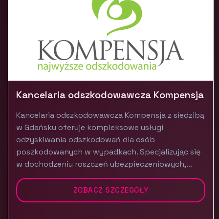
Kancelaria odszkodowawcza Kompensja
Kancelaria odszkodowawcza Kompensja z siedzibą
w Gdańsku oferuje kompleksowe usługi
odzyskiwania odszkodowań dla osób
poszkodowanych w wypadkach. Specjalizując się
w dochodzeniu roszczeń ubezpieczeniowych,...
ZOBACZ SZCZEGÓŁY