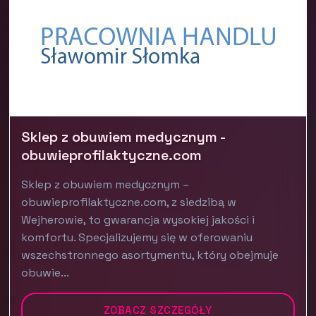
Sklep z obuwiem medycznym -
obuwieprofilaktyczne.com
Sklep z obuwiem medycznym –
obuwieprofilaktyczne.com, z siedzibą w
Wejherowie, to gwarancja wysokiej jakości i
komfortu. Specjalizujemy się w oferowaniu
wszechstronnego asortymentu, który obejmuje
obuwie...
ZOBACZ SZCZEGÓŁY