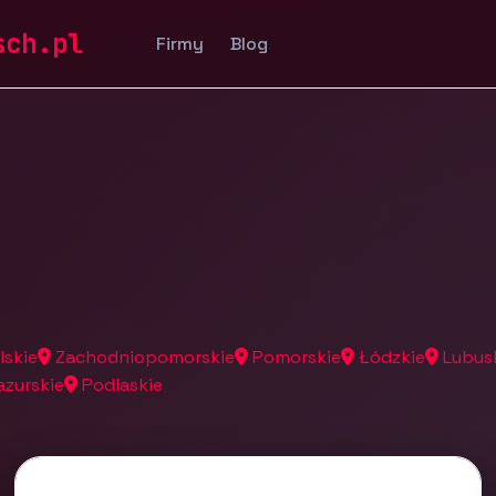
a
sch.pl
Firmy
Blog
lskie
Zachodniopomorskie
Pomorskie
Łódzkie
Lubus
zurskie
Podlaskie