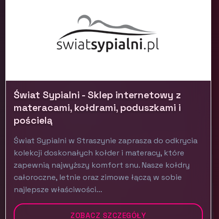
Świat Sypialni - Sklep internetowy z
materacami, kołdrami, poduszkami i
pościelą
Świat Sypialni w Straszynie zaprasza do odkrycia
kolekcji doskonałych kołder i materacy, które
zapewnią najwyższy komfort snu. Nasze kołdry
całoroczne, letnie oraz zimowe łączą w sobie
najlepsze właściwości...
ZOBACZ SZCZEGÓŁY