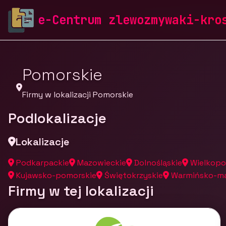
zlewozmywaki-krosch.pl
Firmy
Firmy z województw
e-Centrum zlewozmywaki-kro
Pomorskie
Firmy w lokalizacji Pomorskie
Podlokalizacje
Lokalizacje
Podkarpackie
Mazowieckie
Dolnośląskie
Wielkopo
Kujawsko-pomorskie
Świętokrzyskie
Warmińsko-ma
Firmy w tej lokalizacji