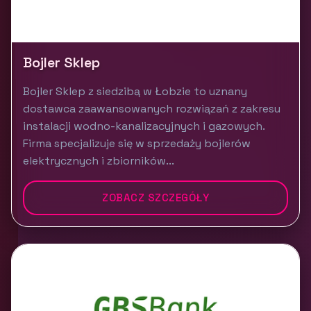
Bojler Sklep
Bojler Sklep z siedzibą w Łobzie to uznany
dostawca zaawansowanych rozwiązań z zakresu
instalacji wodno-kanalizacyjnych i gazowych.
Firma specjalizuje się w sprzedaży bojlerów
elektrycznych i zbiorników...
ZOBACZ SZCZEGÓŁY