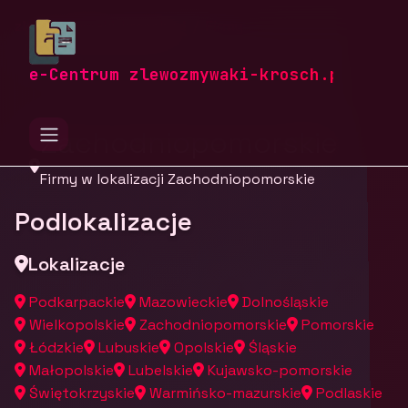
zlewozmywaki-krosch.pl
Firmy
Firmy z województwa
e-Centrum zlewozmywaki-krosch.pl
Zachodniopomorskie
Firmy w lokalizacji Zachodniopomorskie
Podlokalizacje
Lokalizacje
Podkarpackie
Mazowieckie
Dolnośląskie
Wielkopolskie
Zachodniopomorskie
Pomorskie
Łódzkie
Lubuskie
Opolskie
Śląskie
Małopolskie
Lubelskie
Kujawsko-pomorskie
Świętokrzyskie
Warmińsko-mazurskie
Podlaskie