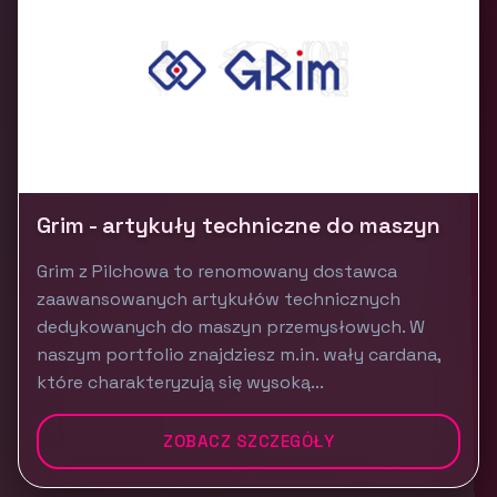
Grim - artykuły techniczne do maszyn
Grim z Pilchowa to renomowany dostawca
zaawansowanych artykułów technicznych
dedykowanych do maszyn przemysłowych. W
naszym portfolio znajdziesz m.in. wały cardana,
które charakteryzują się wysoką...
ZOBACZ SZCZEGÓŁY