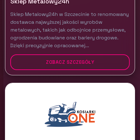
Sklep Metalowy24h
Sklep Metalowy24h w Szczecinie to renomowany
dostawca najwyższej jakości wyrobów
metalowych, takich jak odbojnice przemysłowe,
ogrodzenia budowlane oraz bariery drogowe.
Dzięki precyzyjnie opracowanej...
ZOBACZ SZCZEGÓŁY