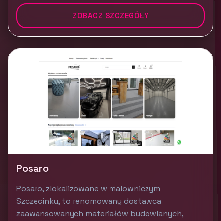
ZOBACZ SZCZEGÓŁY
Posaro
Posaro, zlokalizowane w malowniczym
Szczecinku, to renomowany dostawca
zaawansowanych materiałów budowlanych,