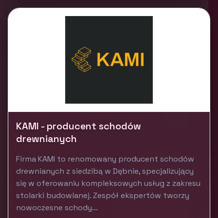
KAMI - producent schodów
drewnianych
Firma KAMI to renomowany producent schodów
drewnianych z siedzibą w Dębnie, specjalizujący
się w oferowaniu kompleksowych usług z zakresu
stolarki budowlanej. Zespół ekspertów tworzy
nowoczesne schody...