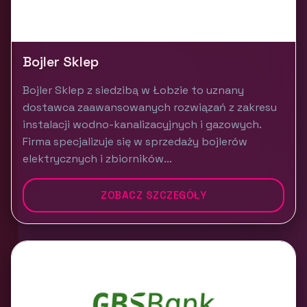
Bojler Sklep
Bojler Sklep z siedzibą w Łobzie to uznany
dostawca zaawansowanych rozwiązań z zakresu
instalacji wodno-kanalizacyjnych i gazowych.
Firma specjalizuje się w sprzedaży bojlerów
elektrycznych i zbiorników...
ZOBACZ SZCZEGÓŁY