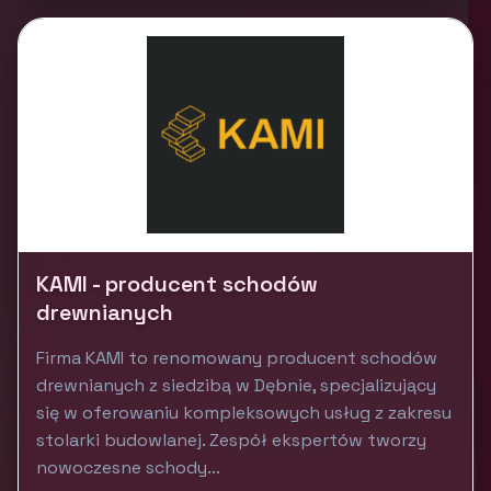
KAMI - producent schodów
drewnianych
Firma KAMI to renomowany producent schodów
drewnianych z siedzibą w Dębnie, specjalizujący
się w oferowaniu kompleksowych usług z zakresu
stolarki budowlanej. Zespół ekspertów tworzy
nowoczesne schody...