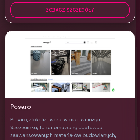
ZOBACZ SZCZEGÓŁY
Posaro
Posaro, zlokalizowane w malowniczym
Szczecinku, to renomowany dostawca
zaawansowanych materiałów budowlanych,