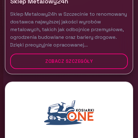
Sklep Metalowy24h
Sklep Metalowy24h w Szczecinie to renomowany
dostawca najwyższej jakości wyrobów
metalowych, takich jak odbojnice przemysłowe,
ogrodzenia budowlane oraz bariery drogowe.
Dzięki precyzyjnie opracowanej...
ZOBACZ SZCZEGÓŁY