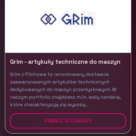
Grim - artykuły techniczne do maszyn
Grim z Pilchowa to renomowany dostawca
zaawansowanych artykułów technicznych
dedykowanych do maszyn przemysłowych. W
naszym portfolio znajdziesz m.in. wały cardana,
które charakteryzują się wysoką...
ZOBACZ SZCZEGÓŁY