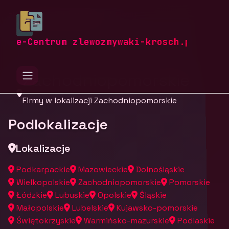
zlewozmywaki-krosch.pl
Firmy
Firmy z województwa
e-Centrum zlewozmywaki-krosch.pl
Zachodniopomorskie
Firmy w lokalizacji Zachodniopomorskie
Podlokalizacje
Lokalizacje
Podkarpackie
Mazowieckie
Dolnośląskie
Wielkopolskie
Zachodniopomorskie
Pomorskie
Łódzkie
Lubuskie
Opolskie
Śląskie
Małopolskie
Lubelskie
Kujawsko-pomorskie
Świętokrzyskie
Warmińsko-mazurskie
Podlaskie