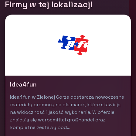
Firmy w tej lokalizacji
Idea4fun
Idea4fun w Zielonej Górze dostarcza nowoczesne
materiały promocyjne dla marek, które stawiają
na widoczność i jakość wykonania. W ofercie
znajdują się werbemittel großhandel oraz
kompletne zestawy pod...