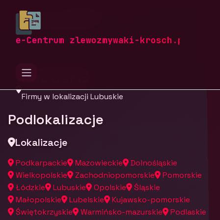
zlewozmywaki-krosch.pl
Firmy
Firmy z województwa
e-Centrum zlewozmywaki-krosch.pl
Lubuskie
Firmy w lokalizacji Lubuskie
Podlokalizacje
Lokalizacje
Podkarpackie
Mazowieckie
Dolnośląskie
Wielkopolskie
Zachodniopomorskie
Pomorskie
Łódzkie
Lubuskie
Opolskie
Śląskie
Małopolskie
Lubelskie
Kujawsko-pomorskie
Świętokrzyskie
Warmińsko-mazurskie
Podlaskie