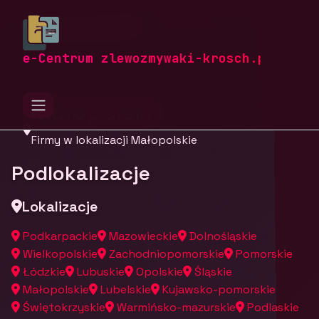
zlewozmywaki-krosch.pl
Firmy
Firmy z województwa
e-Centrum zlewozmywaki-krosch.pl
Małopolskie
Firmy w lokalizacji Małopolskie
Podlokalizacje
Lokalizacje
Podkarpackie
Mazowieckie
Dolnośląskie
Wielkopolskie
Zachodniopomorskie
Pomorskie
Łódzkie
Lubuskie
Opolskie
Śląskie
Małopolskie
Lubelskie
Kujawsko-pomorskie
Świętokrzyskie
Warmińsko-mazurskie
Podlaskie