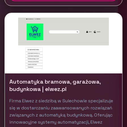
Automatyka bramowa, garażowa,
budynkowa | elwez.pl
Firma Elwez z siedzibą w Sulechowie specjalizuje
się w dostarczaniu zaawansowanych rozwiązań
związanych z automatyką budynkową. Oferując
innowacyjne systemy automatyzacji, Elwez