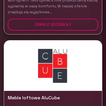
asortyment tekstyliów, które przekształcą każdą
sypialnię w oazę komfortu. W naszej ofercie
znajdują się wyjątkowe...
ZOBACZ SZCZEGÓŁY
Meble loftowe AluCube