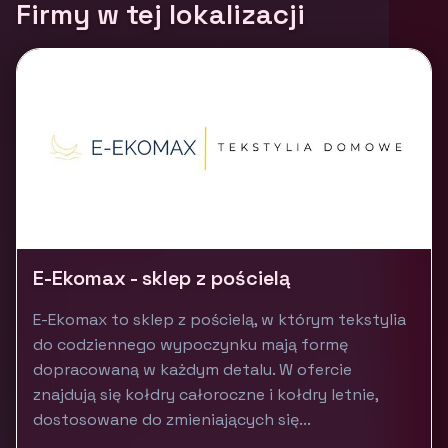
Firmy w tej lokalizacji
E-Ekomax - sklep z pościelą
E-Ekomax to sklep z pościelą, w którym tekstylia
do codziennego wypoczynku mają formę
dopracowaną w każdym detalu. W ofercie
znajdują się kołdry całoroczne i kołdry letnie,
dostosowane do zmieniających się...