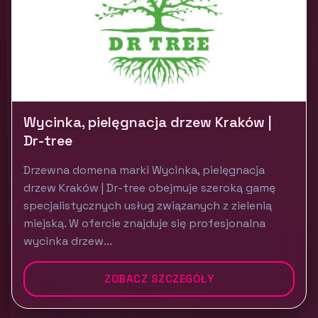
Wycinka, pielęgnacja drzew Kraków |
Dr-tree
Drzewna domena marki Wycinka, pielęgnacja
drzew Kraków | Dr-tree obejmuje szeroką gamę
specjalistycznych usług związanych z zielenią
miejską. W ofercie znajduje się profesjonalna
wycinka drzew...
ZOBACZ SZCZEGÓŁY