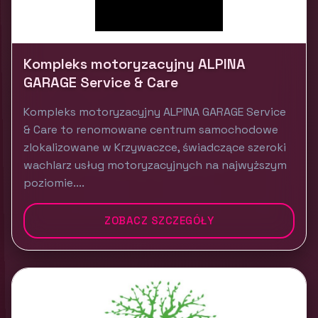
Kompleks motoryzacyjny ALPINA
GARAGE Service & Care
Kompleks motoryzacyjny ALPINA GARAGE Service
& Care to renomowane centrum samochodowe
zlokalizowane w Krzywaczce, świadczące szeroki
wachlarz usług motoryzacyjnych na najwyższym
poziomie....
ZOBACZ SZCZEGÓŁY