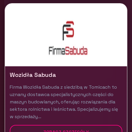
Wozidła Sabuda
Firma Wozidła Sabuda z siedzibą w Tomicach to
uznany dostawca specjalistycznych części do
maszyn budowlanych, oferując rozwiązania dla
sektora rolnictwa i leśnictwa. Specjalizujemy się
w sprzedaży...