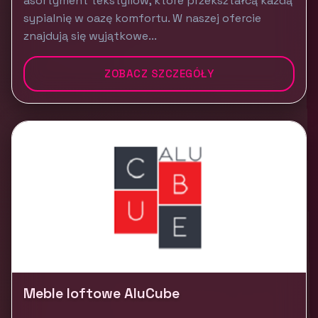
asortyment tekstyliów, które przekształcą każdą
sypialnię w oazę komfortu. W naszej ofercie
znajdują się wyjątkowe...
ZOBACZ SZCZEGÓŁY
Meble loftowe AluCube