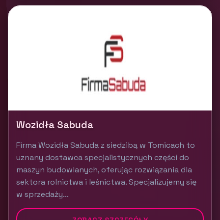
Wozidła Sabuda
Firma Wozidła Sabuda z siedzibą w Tomicach to
uznany dostawca specjalistycznych części do
maszyn budowlanych, oferując rozwiązania dla
sektora rolnictwa i leśnictwa. Specjalizujemy się
w sprzedaży...