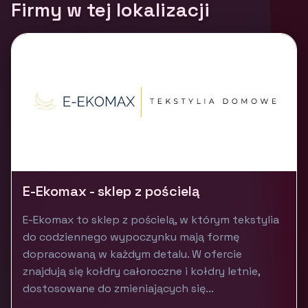
Firmy w tej lokalizacji
E-Ekomax - sklep z pościelą
E-Ekomax to sklep z pościelą, w którym tekstylia
do codziennego wypoczynku mają formę
dopracowaną w każdym detalu. W ofercie
znajdują się kołdry całoroczne i kołdry letnie,
dostosowane do zmieniających się...