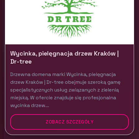
Wycinka, pielęgnacja drzew Kraków |
Dr-tree
Drzewna domena marki Wycinka, pielęgnacja
drzew Kraków | Dr-tree obejmuje szeroką gamę
specjalistycznych usług związanych z zielenią
miejską. W ofercie znajduje się profesjonalna
wycinka drzew...
ZOBACZ SZCZEGÓŁY