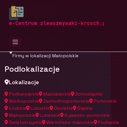
zlewozmywaki-krosch.pl
Firmy
Firmy z województwa
e-Centrum zlewozmywaki-krosch.pl
Małopolskie
Firmy w lokalizacji Małopolskie
Podlokalizacje
Lokalizacje
Podkarpackie
Mazowieckie
Dolnośląskie
Wielkopolskie
Zachodniopomorskie
Pomorskie
Łódzkie
Lubuskie
Opolskie
Śląskie
Małopolskie
Lubelskie
Kujawsko-pomorskie
Świętokrzyskie
Warmińsko-mazurskie
Podlaskie