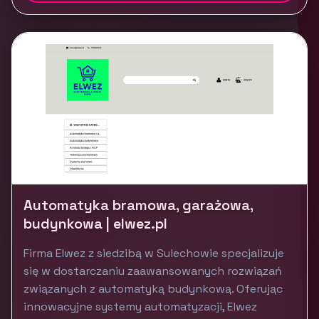
Automatyka bramowa, garażowa,
budynkowa | elwez.pl
Firma Elwez z siedzibą w Sulechowie specjalizuje
się w dostarczaniu zaawansowanych rozwiązań
związanych z automatyką budynkową. Oferując
innowacyjne systemy automatyzacji, Elwez