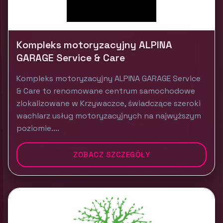
Kompleks motoryzacyjny ALPINA
GARAGE Service & Care
Kompleks motoryzacyjny ALPINA GARAGE Service
& Care to renomowane centrum samochodowe
zlokalizowane w Krzywaczce, świadczące szeroki
wachlarz usług motoryzacyjnych na najwyższym
poziomie....
ZOBACZ SZCZEGÓŁY