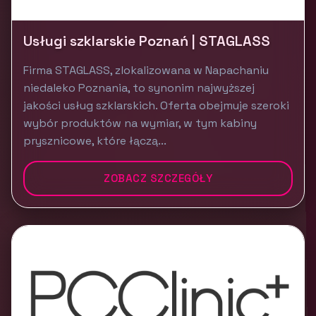
Usługi szklarskie Poznań | STAGLASS
Firma STAGLASS, zlokalizowana w Napachaniu
niedaleko Poznania, to synonim najwyższej
jakości usług szklarskich. Oferta obejmuje szeroki
wybór produktów na wymiar, w tym kabiny
prysznicowe, które łączą...
ZOBACZ SZCZEGÓŁY