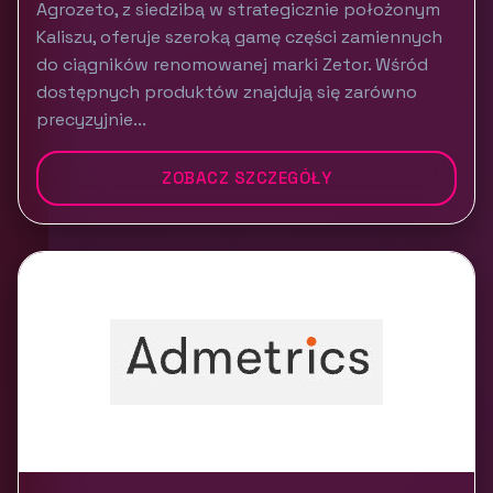
Agrozeto, z siedzibą w strategicznie położonym
Kaliszu, oferuje szeroką gamę części zamiennych
do ciągników renomowanej marki Zetor. Wśród
dostępnych produktów znajdują się zarówno
precyzyjnie...
ZOBACZ SZCZEGÓŁY