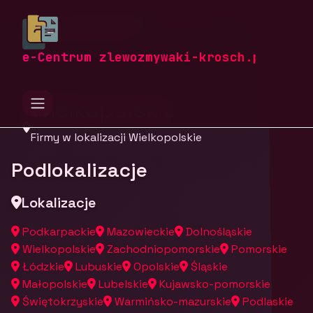
zlewozmywaki-krosch.pl
Firmy
Firmy z województwa
e-Centrum zlewozmywaki-krosch.pl
Wielkopolskie
Firmy w lokalizacji Wielkopolskie
Podlokalizacje
Lokalizacje
Podkarpackie
Mazowieckie
Dolnośląskie
Wielkopolskie
Zachodniopomorskie
Pomorskie
Łódzkie
Lubuskie
Opolskie
Śląskie
Małopolskie
Lubelskie
Kujawsko-pomorskie
Świętokrzyskie
Warmińsko-mazurskie
Podlaskie