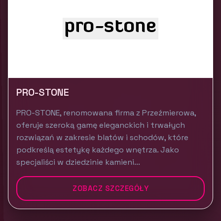
PRO-STONE
PRO-STONE, renomowana firma z Przeźmierowa,
oferuje szeroką gamę eleganckich i trwałych
rozwiązań w zakresie blatów i schodów, które
podkreślą estetykę każdego wnętrza. Jako
specjaliści w dziedzinie kamieni...
ZOBACZ SZCZEGÓŁY