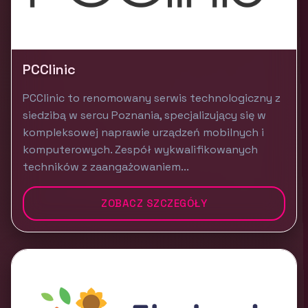
PCClinic
PCClinic to renomowany serwis technologiczny z
siedzibą w sercu Poznania, specjalizujący się w
kompleksowej naprawie urządzeń mobilnych i
komputerowych. Zespół wykwalifikowanych
techników z zaangażowaniem...
ZOBACZ SZCZEGÓŁY