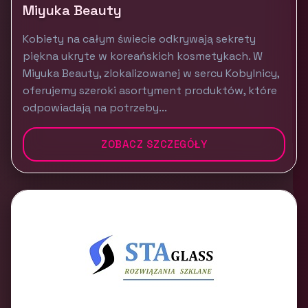
Miyuka Beauty
Kobiety na całym świecie odkrywają sekrety
piękna ukryte w koreańskich kosmetykach. W
Miyuka Beauty, zlokalizowanej w sercu Kobylnicy,
oferujemy szeroki asortyment produktów, które
odpowiadają na potrzeby...
ZOBACZ SZCZEGÓŁY