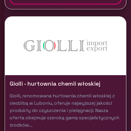
Giolli - hurtownia chemii włoskiej
Giolli, renomowana hurtownia chemii włoskiej z
siedzibą w Luboniu, oferuje najwyższej jakości
produkty do czyszczenia i pielęgnacji. Nasza
oferta obejmuje szeroką gamę specjalistycznych
środków...