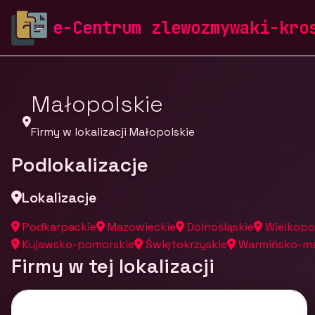
zlewozmywaki-krosch.pl
Firmy
Firmy z województw
e-Centrum zlewozmywaki-kro
Małopolskie
Firmy w lokalizacji Małopolskie
Podlokalizacje
Lokalizacje
Podkarpackie
Mazowieckie
Dolnośląskie
Wielkopo
Kujawsko-pomorskie
Świętokrzyskie
Warmińsko-ma
Firmy w tej lokalizacji