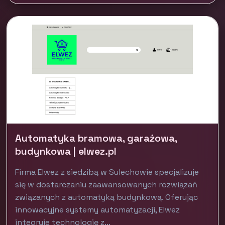
Automatyka bramowa, garażowa,
budynkowa | elwez.pl
Firma Elwez z siedzibą w Sulechowie specjalizuje
się w dostarczaniu zaawansowanych rozwiązań
związanych z automatyką budynkową. Oferując
innowacyjne systemy automatyzacji, Elwez
integruje technologię z...