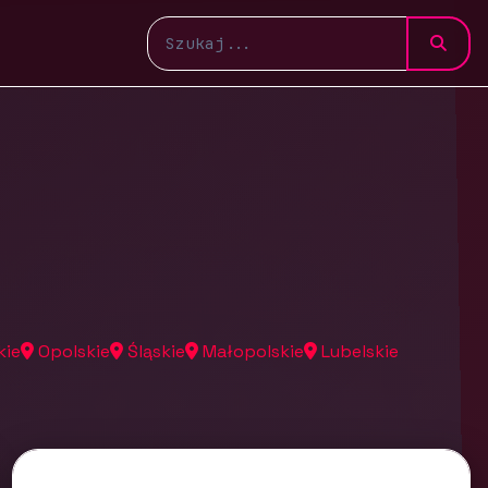
kie
Opolskie
Śląskie
Małopolskie
Lubelskie