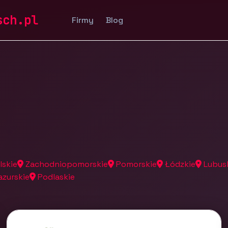
a
sch.pl
Firmy
Blog
lskie
Zachodniopomorskie
Pomorskie
Łódzkie
Lubus
zurskie
Podlaskie