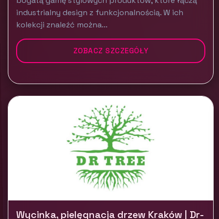
bogatą gamę stylowych produktów, które łączą
industrialny design z funkcjonalnością. W ich
kolekcji znaleźć można...
ZOBACZ SZCZEGÓŁY
Wycinka, pielęgnacja drzew Kraków | Dr-