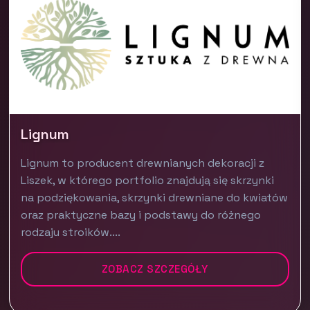
Lignum
Lignum to producent drewnianych dekoracji z
Liszek, w którego portfolio znajdują się skrzynki
na podziękowania, skrzynki drewniane do kwiatów
oraz praktyczne bazy i podstawy do różnego
rodzaju stroików....
ZOBACZ SZCZEGÓŁY