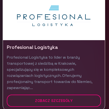
Profesional Logistyka
Profesional Logistyka to lider w branży
transportowej z siedzibą w Krakowie,
specjalizujący się w kompleksowych
rozwiązaniach logistycznych. Oferujemy
profesjonalny transport towarów do Niemiec,
zapewniając...
ZOBACZ SZCZEGÓŁY