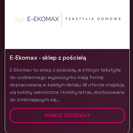
E-Ekomax - sklep z pościelą
E-Ekomax to sklep z pościelą, w którym tekstylia
do codziennego wypoczynku mają formę
dopracowaną w każdym detalu. W ofercie znajdują
się kołdry całoroczne i kołdry letnie, dostosowane
do zmieniających się...
ZOBACZ SZCZEGÓŁY