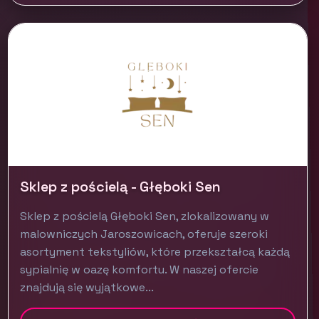
Sklep z pościelą - Głęboki Sen
Sklep z pościelą Głęboki Sen, zlokalizowany w
malowniczych Jaroszowicach, oferuje szeroki
asortyment tekstyliów, które przekształcą każdą
sypialnię w oazę komfortu. W naszej ofercie
znajdują się wyjątkowe...