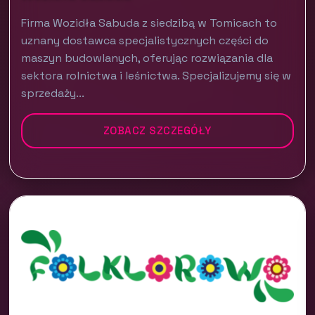
Firma Wozidła Sabuda z siedzibą w Tomicach to
uznany dostawca specjalistycznych części do
maszyn budowlanych, oferując rozwiązania dla
sektora rolnictwa i leśnictwa. Specjalizujemy się w
sprzedaży...
ZOBACZ SZCZEGÓŁY