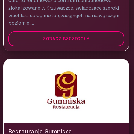
Care to renomowane centrum samochodowe
zlokalizowane w Krzywaczce, świadczące szeroki
wachlarz usług motoryzacyjnych na najwyższym
poziomie....
ZOBACZ SZCZEGÓŁY
Restauracja Gumniska