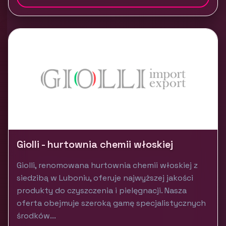
Giolli - hurtownia chemii włoskiej
Giolli, renomowana hurtownia chemii włoskiej z
siedzibą w Luboniu, oferuje najwyższej jakości
produkty do czyszczenia i pielęgnacji. Nasza
oferta obejmuje szeroką gamę specjalistycznych
środków...