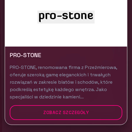
PRO-STONE
PRO-STONE, renomowana firma z Przeźmierowa,
oferuje szeroką gamę eleganckich i trwałych
rozwiązań w zakresie blatów i schodów, które
podkreślą estetykę każdego wnętrza. Jako
specjaliści w dziedzinie kamieni...
ZOBACZ SZCZEGÓŁY