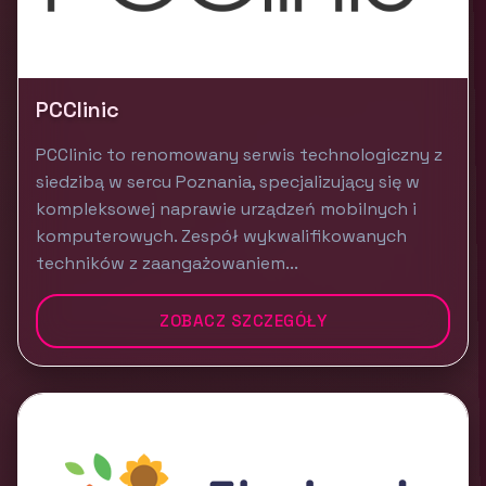
PCClinic
PCClinic to renomowany serwis technologiczny z
siedzibą w sercu Poznania, specjalizujący się w
kompleksowej naprawie urządzeń mobilnych i
komputerowych. Zespół wykwalifikowanych
techników z zaangażowaniem...
ZOBACZ SZCZEGÓŁY