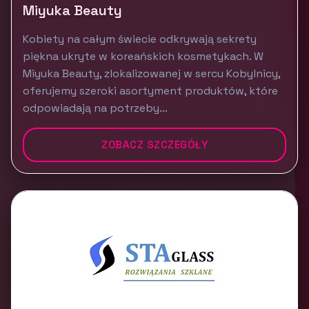
Miyuka Beauty
Kobiety na całym świecie odkrywają sekrety
piękna ukryte w koreańskich kosmetykach. W
Miyuka Beauty, zlokalizowanej w sercu Kobylnicy,
oferujemy szeroki asortyment produktów, które
odpowiadają na potrzeby...
ZOBACZ SZCZEGÓŁY