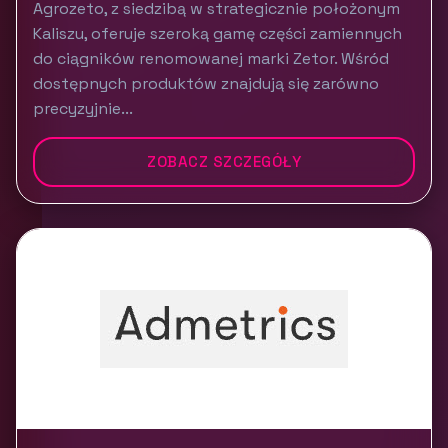
Agrozeto, z siedzibą w strategicznie położonym
Kaliszu, oferuje szeroką gamę części zamiennych
do ciągników renomowanej marki Zetor. Wśród
dostępnych produktów znajdują się zarówno
precyzyjnie...
ZOBACZ SZCZEGÓŁY