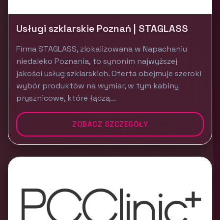
Usługi szklarskie Poznań | STAGLASS
Firma STAGLASS, zlokalizowana w Napachaniu
niedaleko Poznania, to synonim najwyższej
jakości usług szklarskich. Oferta obejmuje szeroki
wybór produktów na wymiar, w tym kabiny
prysznicowe, które łączą...
ZOBACZ SZCZEGÓŁY