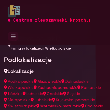
zlewozmywaki-krosch.pl
Firmy
Firmy z województwa
e-Centrum zlewozmywaki-krosch.pl
Wielkopolskie
Firmy w lokalizacji Wielkopolskie
Podlokalizacje
Lokalizacje
Podkarpackie
Mazowieckie
Dolnośląskie
Wielkopolskie
Zachodniopomorskie
Pomorskie
Łódzkie
Lubuskie
Opolskie
Śląskie
Małopolskie
Lubelskie
Kujawsko-pomorskie
Świętokrzyskie
Warmińsko-mazurskie
Podlaskie