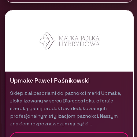
Upmake Paweł Paśnikowski
Sklep z akcesoriami do paznokci marki Upmake,
zlokalizowany w sercu Białegostoku, oferuje
szeroką gamę produktów dedykowanych
profesjonalnym stylizacjom paznokci. Naszym
znakiem rozpoznawczym są cążki...