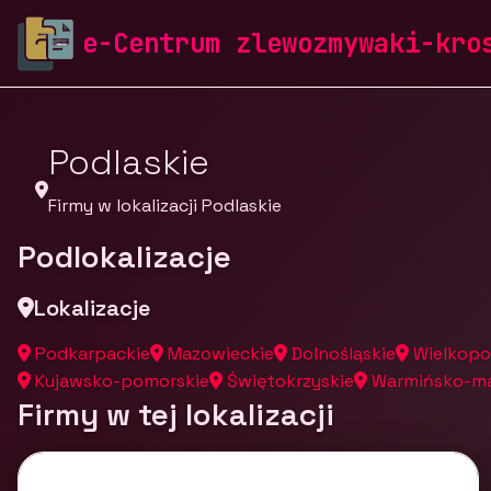
zlewozmywaki-krosch.pl
Firmy
Firmy z województw
e-Centrum zlewozmywaki-kro
Podlaskie
Firmy w lokalizacji Podlaskie
Podlokalizacje
Lokalizacje
Podkarpackie
Mazowieckie
Dolnośląskie
Wielkopo
Kujawsko-pomorskie
Świętokrzyskie
Warmińsko-ma
Firmy w tej lokalizacji