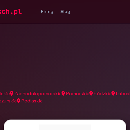
a
sch.pl
Firmy
Blog
lskie
Zachodniopomorskie
Pomorskie
Łódzkie
Lubus
zurskie
Podlaskie