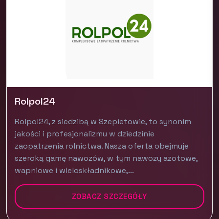
Rolpol24
Rolpol24, z siedzibą w Szepietowie, to synonim
jakości i profesjonalizmu w dziedzinie
zaopatrzenia rolnictwa. Nasza oferta obejmuje
szeroką gamę nawozów, w tym nawozy azotowe,
wapniowe i wieloskładnikowe,...
ZOBACZ SZCZEGÓŁY