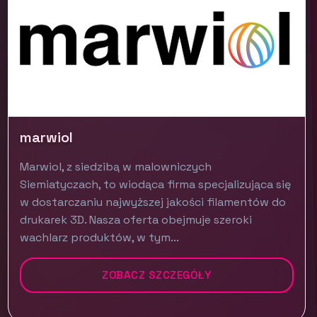
marwiol
Marwiol, z siedzibą w malowniczych
Siemiatyczach, to wiodąca firma specjalizująca się
w dostarczaniu najwyższej jakości filamentów do
drukarek 3D. Nasza oferta obejmuje szeroki
wachlarz produktów, w tym...
ZOBACZ SZCZEGÓŁY