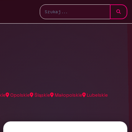
kie
Opolskie
Śląskie
Małopolskie
Lubelskie