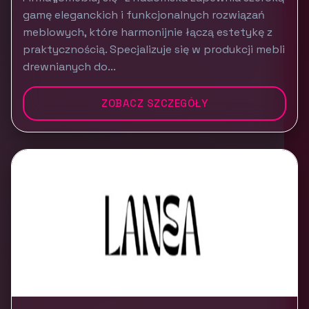
gamę eleganckich i funkcjonalnych rozwiązań
meblowych, które harmonijnie łączą estetykę z
praktycznością. Specjalizuje się w produkcji mebli
drewnianych do...
ZOBACZ SZCZEGÓŁY