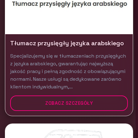
Tłumacz przysięgły języka arabskiego
Specjalizujemy się w tłumaczeniach przysięgłych
z języka arabskiego, gwarantując najwyższą
jakość pracy i pełną zgodność z obowiązującymi
normami. Nasze usługi są dedykowane zarówno
klientom indywidualnym,...
ZOBACZ SZCZEGÓŁY