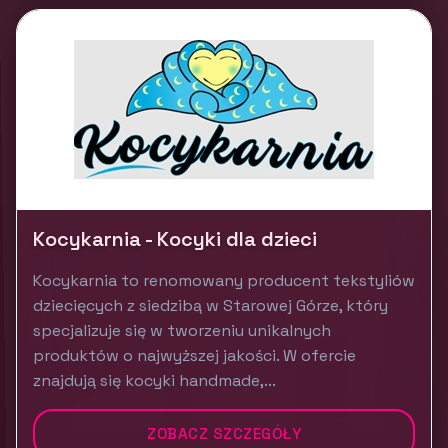
Kocykarnia - Kocyki dla dzieci
Kocykarnia to renomowany producent tekstyliów
dziecięcych z siedzibą w Starowej Górze, który
specjalizuje się w tworzeniu unikalnych
produktów o najwyższej jakości. W ofercie
znajdują się kocyki handmade,...
ZOBACZ SZCZEGÓŁY