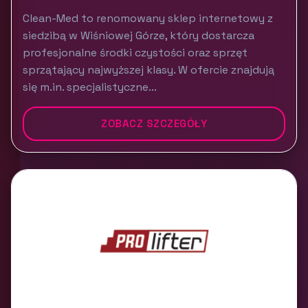
Clean-Med to renomowany sklep internetowy z
siedzibą w Wiśniowej Górze, który dostarcza
profesjonalne środki czystości oraz sprzęt
sprzątający najwyższej klasy. W ofercie znajdują
się m.in. specjalistyczne...
ZOBACZ SZCZEGÓŁY