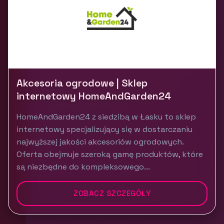
Akcesoria ogrodowe | Sklep
internetowy HomeAndGarden24
HomeAndGarden24 z siedzibą w Łasku to sklep
internetowy specjalizujący się w dostarczaniu
najwyższej jakości akcesoriów ogrodowych.
Oferta obejmuje szeroką gamę produktów, które
są niezbędne do kompleksowego...
ZOBACZ SZCZEGÓŁY