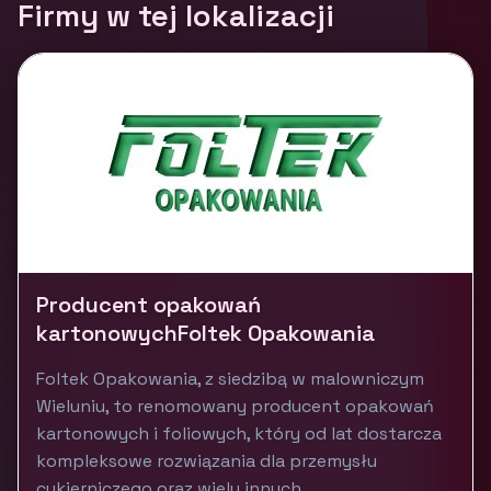
Firmy w tej lokalizacji
Producent opakowań
kartonowychFoltek Opakowania
Foltek Opakowania, z siedzibą w malowniczym
Wieluniu, to renomowany producent opakowań
kartonowych i foliowych, który od lat dostarcza
kompleksowe rozwiązania dla przemysłu
cukierniczego oraz wielu innych...