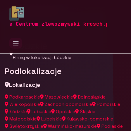
zlewozmywaki-krosch.pl
Firmy
Firmy z województwa
e-Centrum zlewozmywaki-krosch.pl
Łódzkie
Firmy w lokalizacji Łódzkie
Podlokalizacje
Lokalizacje
Podkarpackie
Mazowieckie
Dolnośląskie
Wielkopolskie
Zachodniopomorskie
Pomorskie
Łódzkie
Lubuskie
Opolskie
Śląskie
Małopolskie
Lubelskie
Kujawsko-pomorskie
Świętokrzyskie
Warmińsko-mazurskie
Podlaskie