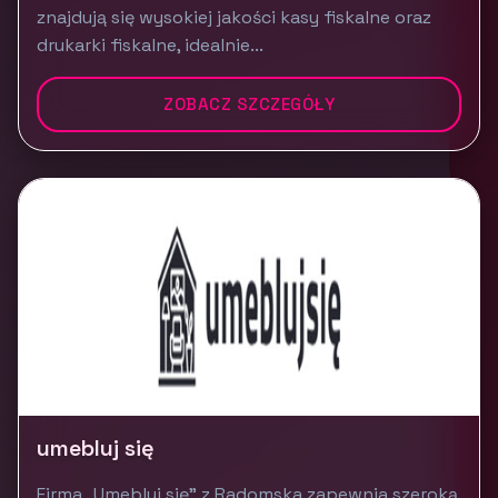
znajdują się wysokiej jakości kasy fiskalne oraz
drukarki fiskalne, idealnie...
ZOBACZ SZCZEGÓŁY
umebluj się
Firma „Umebluj się” z Radomska zapewnia szeroką