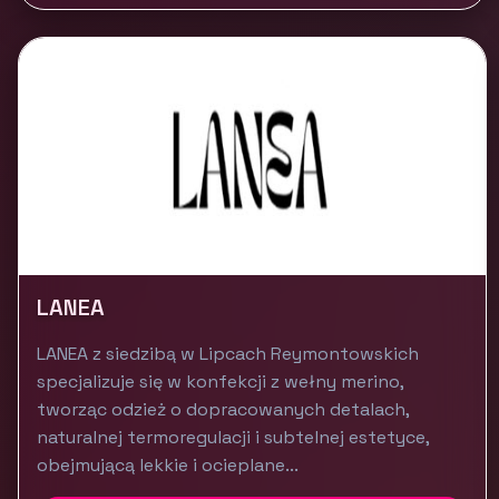
LANEA
LANEA z siedzibą w Lipcach Reymontowskich
specjalizuje się w konfekcji z wełny merino,
tworząc odzież o dopracowanych detalach,
naturalnej termoregulacji i subtelnej estetyce,
obejmującą lekkie i ocieplane...