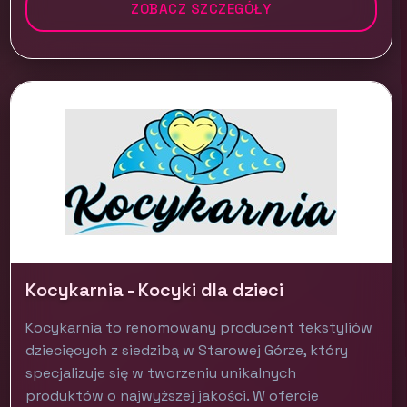
ZOBACZ SZCZEGÓŁY
Kocykarnia - Kocyki dla dzieci
Kocykarnia to renomowany producent tekstyliów
dziecięcych z siedzibą w Starowej Górze, który
specjalizuje się w tworzeniu unikalnych
produktów o najwyższej jakości. W ofercie