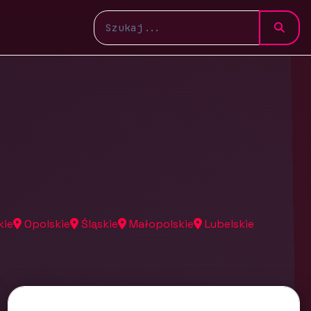
kie
Opolskie
Śląskie
Małopolskie
Lubelskie