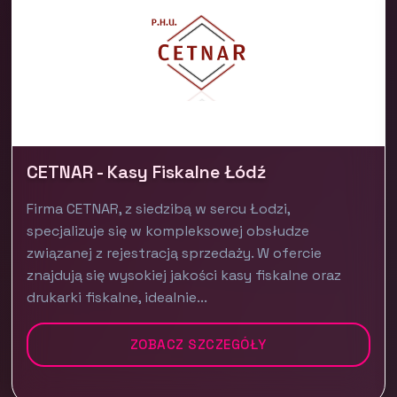
CETNAR - Kasy Fiskalne Łódź
Firma CETNAR, z siedzibą w sercu Łodzi,
specjalizuje się w kompleksowej obsłudze
związanej z rejestracją sprzedaży. W ofercie
znajdują się wysokiej jakości kasy fiskalne oraz
drukarki fiskalne, idealnie...
ZOBACZ SZCZEGÓŁY