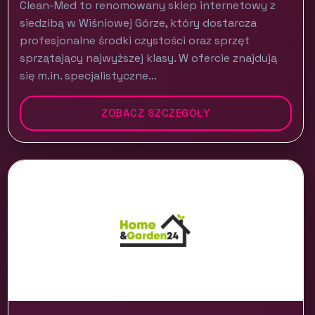
Clean-Med to renomowany sklep internetowy z
siedzibą w Wiśniowej Górze, który dostarcza
profesjonalne środki czystości oraz sprzęt
sprzątający najwyższej klasy. W ofercie znajdują
się m.in. specjalistyczne...
ZOBACZ SZCZEGÓŁY