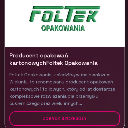
Producent opakowań
kartonowychFoltek Opakowania
Foltek Opakowania, z siedzibą w malowniczym
Wieluniu, to renomowany producent opakowań
kartonowych i foliowych, który od lat dostarcza
kompleksowe rozwiązania dla przemysłu
cukierniczego oraz wielu innych...
ZOBACZ SZCZEGÓŁY