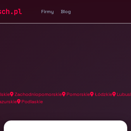
a
sch.pl
Firmy
Blog
lskie
Zachodniopomorskie
Pomorskie
Łódzkie
Lubus
zurskie
Podlaskie