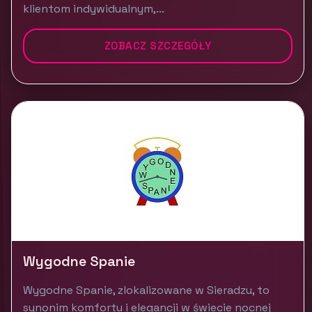
klientom indywidualnym,...
ZOBACZ SZCZEGÓŁY
Wygodne Spanie
Wygodne Spanie, zlokalizowane w Sieradzu, to
synonim komfortu i elegancji w świecie nocnej