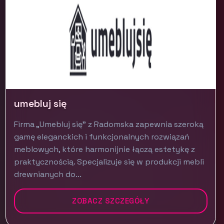
umebluj się
Firma „Umebluj się” z Radomska zapewnia szeroką
gamę eleganckich i funkcjonalnych rozwiązań
meblowych, które harmonijnie łączą estetykę z
praktycznością. Specjalizuje się w produkcji mebli
drewnianych do...
ZOBACZ SZCZEGÓŁY