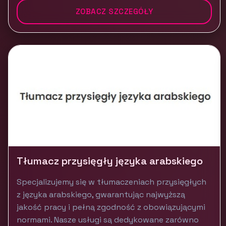
ZOBACZ SZCZEGÓŁY
Tłumacz przysięgły języka arabskiego
Specjalizujemy się w tłumaczeniach przysięgłych
z języka arabskiego, gwarantując najwyższą
jakość pracy i pełną zgodność z obowiązującymi
normami. Nasze usługi są dedykowane zarówno