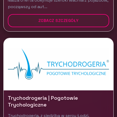
Nasza oferta obejmuje szeroki wachlarz pojazdów,
począwszy od aut...
ZOBACZ SZCZEGÓŁY
Trychodrogeria | Pogotowie
Trychologiczne
Trychodrogeria, z siedzibą w sercu Łodzi,