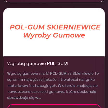
Wyroby gumowe POL-GUM
Wyroby gumowe marki POL-GUM ze Skierniewic to
synonim najwyższej jakości i trwałości na rynku
materiałów instalacyjnych. W ofercie znajdują się
nowoczesne uszczelki gumowe, które doskonale
sprawdzają się w...