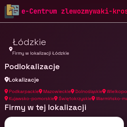
zlewozmywaki-krosch.pl
Firmy
Firmy z województw
e-Centrum zlewozmywaki-kro
Łódzkie
Firmy w lokalizacji Łódzkie
Podlokalizacje
Lokalizacje
Podkarpackie
Mazowieckie
Dolnośląskie
Wielkopo
Kujawsko-pomorskie
Świętokrzyskie
Warmińsko-ma
Firmy w tej lokalizacji