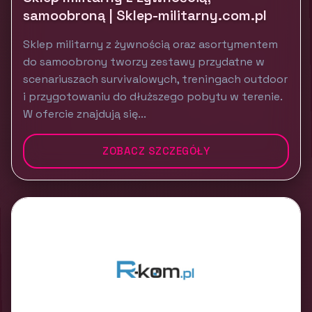
samoobroną | Sklep-militarny.com.pl
Sklep militarny z żywnością oraz asortymentem
do samoobrony tworzy zestawy przydatne w
scenariuszach survivalowych, treningach outdoor
i przygotowaniu do dłuższego pobytu w terenie.
W ofercie znajdują się...
ZOBACZ SZCZEGÓŁY