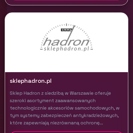
sklephadron.pl
Sklep Hadron z siedzibą w Warszawie oferuje
szeroki asortyment zaawansowanych
technologicznie akcesoriów samochodowych, w
tym systemy zabezpieczeń antykradzieżowych,
które zapewniają niezrównaną ochronę...