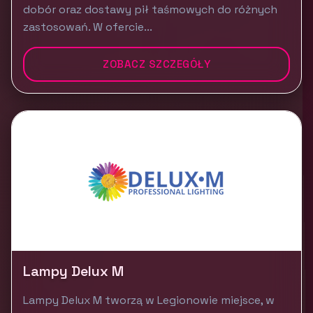
dobór oraz dostawy pił taśmowych do różnych
zastosowań. W ofercie...
ZOBACZ SZCZEGÓŁY
Lampy Delux M
Lampy Delux M tworzą w Legionowie miejsce, w