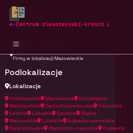
zlewozmywaki-krosch.pl
Firmy
Firmy z województwa
e-Centrum zlewozmywaki-krosch.pl
Mazowieckie
Firmy w lokalizacji Mazowieckie
Podlokalizacje
Lokalizacje
Podkarpackie
Mazowieckie
Dolnośląskie
Wielkopolskie
Zachodniopomorskie
Pomorskie
Łódzkie
Lubuskie
Opolskie
Śląskie
Małopolskie
Lubelskie
Kujawsko-pomorskie
Świętokrzyskie
Warmińsko-mazurskie
Podlaskie