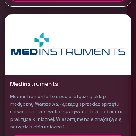
Medinstruments
Medinstruments to specjalistyczny sklep
medyczny Warszawa, łączący sprzedaż sprzętu i
serwis urządzeń wykorzystywanych w codziennej
praktyce klinicznej. W asortymencie znajdują się
narzędzia chirurgiczne i...