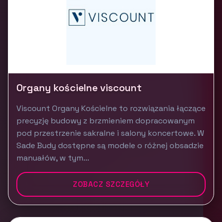
Organy kościelne viscount
Viscount Organy Kościelne to rozwiązania łączące
precyzję budowy z brzmieniem dopracowanym
pod przestrzenie sakralne i salony koncertowe. W
Sade Budy dostępne są modele o różnej obsadzie
manuałów, w tym...
ZOBACZ SZCZEGÓŁY