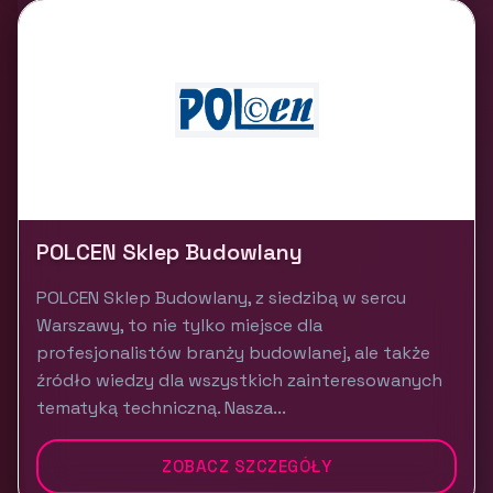
POLCEN Sklep Budowlany
POLCEN Sklep Budowlany, z siedzibą w sercu
Warszawy, to nie tylko miejsce dla
profesjonalistów branży budowlanej, ale także
źródło wiedzy dla wszystkich zainteresowanych
tematyką techniczną. Nasza...
ZOBACZ SZCZEGÓŁY