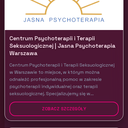
Centrum Psychoterapii i Terapii
Seksuologicznej | Jasna Psychoterapia
Warszawa
Centrum Psychoterapii i Terapii Seksuologicznej
w Warszawie to miejsce, w którym można
odnaleźć profesjonalną pomoc w zakresie
psychoterapii indywidualnej oraz terapii
seksuologicznej. Specjalizujemy się w...
ZOBACZ SZCZEGÓŁY