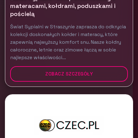
materacami, kołdrami, poduszkami i
pościelą
Świat Sypialni w Straszynie zaprasza do odkrycia
kolekcji doskonałych kołder i materacy, które
zapewnią najwyższy komfort snu. Nasze kołdry
całoroczne, letnie oraz zimowe łączą w sobie
najlepsze właściwości...
ZOBACZ SZCZEGÓŁY