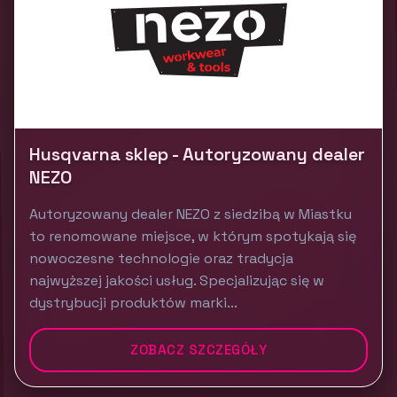
Husqvarna sklep - Autoryzowany dealer
NEZO
Autoryzowany dealer NEZO z siedzibą w Miastku
to renomowane miejsce, w którym spotykają się
nowoczesne technologie oraz tradycja
najwyższej jakości usług. Specjalizując się w
dystrybucji produktów marki...
ZOBACZ SZCZEGÓŁY