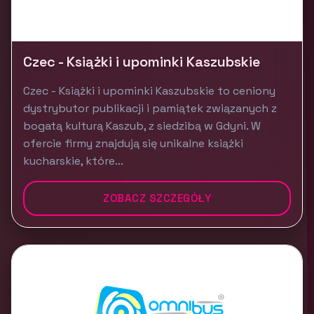
Czec - Książki i upominki Kaszubskie
Czec - Książki i upominki Kaszubskie to ceniony
dystrybutor publikacji i pamiątek związanych z
bogatą kulturą Kaszub, z siedzibą w Gdyni. W
ofercie firmy znajdują się unikalne książki
kucharskie, które...
ZOBACZ SZCZEGÓŁY