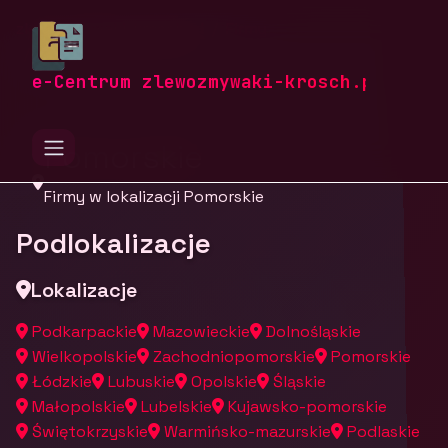
zlewozmywaki-krosch.pl
Firmy
Firmy z województwa
e-Centrum zlewozmywaki-krosch.pl
Pomorskie
Firmy w lokalizacji Pomorskie
Podlokalizacje
Lokalizacje
Podkarpackie
Mazowieckie
Dolnośląskie
Wielkopolskie
Zachodniopomorskie
Pomorskie
Łódzkie
Lubuskie
Opolskie
Śląskie
Małopolskie
Lubelskie
Kujawsko-pomorskie
Świętokrzyskie
Warmińsko-mazurskie
Podlaskie