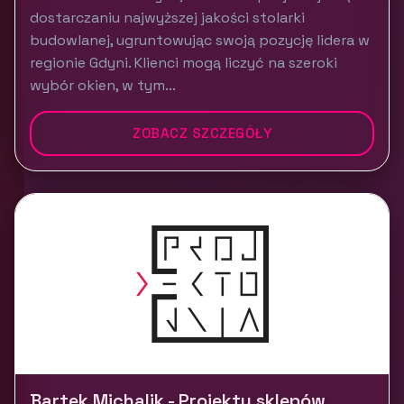
dostarczaniu najwyższej jakości stolarki
budowlanej, ugruntowując swoją pozycję lidera w
regionie Gdyni. Klienci mogą liczyć na szeroki
wybór okien, w tym...
ZOBACZ SZCZEGÓŁY
Bartek Michalik - Projekty sklepów