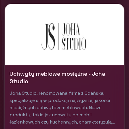
Uchwyty meblowe mosiężne - Joha
Studio
Joha Studio, renomowana firma z Gdańska,
specjalizuje się w produkcji najwyższej jakości
mosiężnych uchwytów meblowych. Nasze
produkty, takie jak uchwyty do mebli
łazienkowych czy kuchennych, charakteryzują...