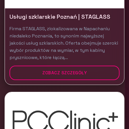
Usługi szklarskie Poznań | STAGLASS
Firma STAGLASS, zlokalizowana w Napachaniu
niedaleko Poznania, to synonim najwyższej
jakości usług szklarskich. Oferta obejmuje szeroki
wybór produktów na wymiar, w tym kabiny
prysznicowe, które łączą...
ZOBACZ SZCZEGÓŁY