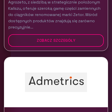
Agrozeto, z siedzibą w strategicznie położonym
Kaliszu, oferuje szeroką gamę części zamiennych
do ciągników renomowanej marki Zetor. Wśród
dostępnych produktów znajdują się zarówno
precyzyjnie...
ZOBACZ SZCZEGÓŁY