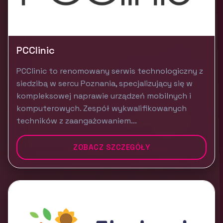
PCClinic
PCClinic to renomowany serwis technologiczny z
siedzibą w sercu Poznania, specjalizujący się w
kompleksowej naprawie urządzeń mobilnych i
komputerowych. Zespół wykwalifikowanych
techników z zaangażowaniem...
ZOBACZ SZCZEGÓŁY