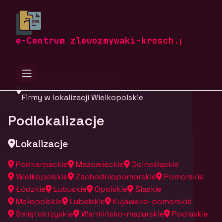
zlewozmywaki-krosch.pl
Firmy
Firmy z województwa
e-Centrum zlewozmywaki-krosch.pl
Wielkopolskie
Firmy w lokalizacji Wielkopolskie
Podlokalizacje
Lokalizacje
Podkarpackie
Mazowieckie
Dolnośląskie
Wielkopolskie
Zachodniopomorskie
Pomorskie
Łódzkie
Lubuskie
Opolskie
Śląskie
Małopolskie
Lubelskie
Kujawsko-pomorskie
Świętokrzyskie
Warmińsko-mazurskie
Podlaskie