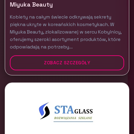
Miyuka Beauty
Kobiety na całym świecie odkrywają sekrety
piękna ukryte w koreańskich kosmetykach. W
Miyuka Beauty, zlokalizowanej w sercu Kobylnicy,
oferujemy szeroki asortyment produktów, które
odpowiadają na potrzeby...
ZOBACZ SZCZEGÓŁY