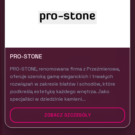
PRO-STONE
PRO-STONE, renomowana firma z Przeźmierowa,
oferuje szeroką gamę eleganckich i trwałych
rozwiązań w zakresie blatów i schodów, które
podkreślą estetykę każdego wnętrza. Jako
specjaliści w dziedzinie kamieni...
ZOBACZ SZCZEGÓŁY