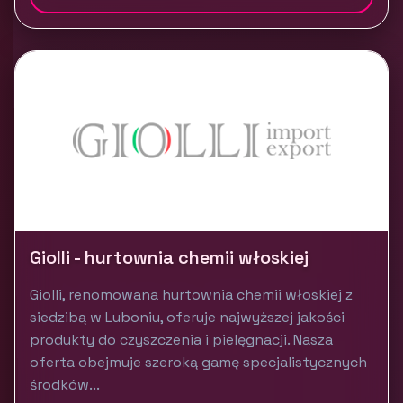
Giolli - hurtownia chemii włoskiej
Giolli, renomowana hurtownia chemii włoskiej z
siedzibą w Luboniu, oferuje najwyższej jakości
produkty do czyszczenia i pielęgnacji. Nasza
oferta obejmuje szeroką gamę specjalistycznych
środków...