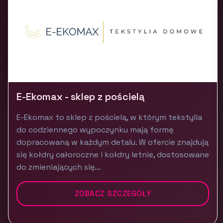
E-Ekomax - sklep z pościelą
E-Ekomax to sklep z pościelą, w którym tekstylia
do codziennego wypoczynku mają formę
dopracowaną w każdym detalu. W ofercie znajdują
się kołdry całoroczne i kołdry letnie, dostosowane
do zmieniających się...
ZOBACZ SZCZEGÓŁY