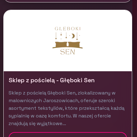
Sklep z pościelą - Głęboki Sen
Sklep z pościelą Głęboki Sen, zlokalizowany w
malowniczych Jaroszowicach, oferuje szeroki
asortyment tekstyliów, które przekształcą każdą
sypialnię w oazę komfortu. W naszej ofercie
znajdują się wyjątkowe...