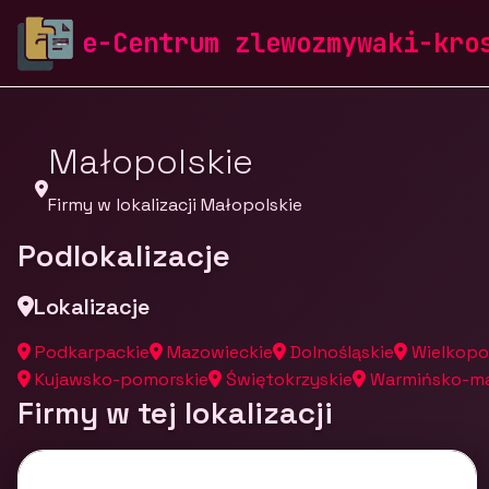
zlewozmywaki-krosch.pl
Firmy
Firmy z województw
e-Centrum zlewozmywaki-kro
Małopolskie
Firmy w lokalizacji Małopolskie
Podlokalizacje
Lokalizacje
Podkarpackie
Mazowieckie
Dolnośląskie
Wielkopo
Kujawsko-pomorskie
Świętokrzyskie
Warmińsko-ma
Firmy w tej lokalizacji