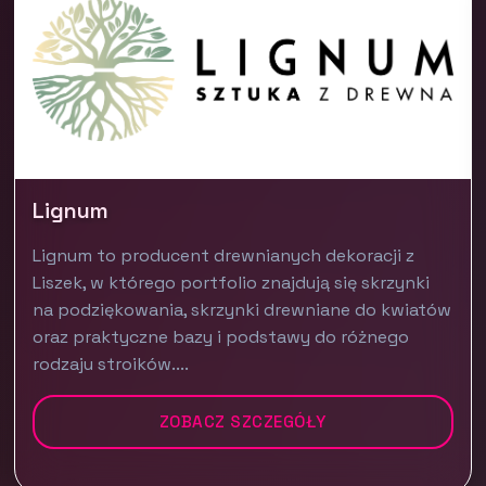
Lignum
Lignum to producent drewnianych dekoracji z
Liszek, w którego portfolio znajdują się skrzynki
na podziękowania, skrzynki drewniane do kwiatów
oraz praktyczne bazy i podstawy do różnego
rodzaju stroików....
ZOBACZ SZCZEGÓŁY