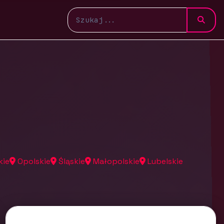
kie
Opolskie
Śląskie
Małopolskie
Lubelskie