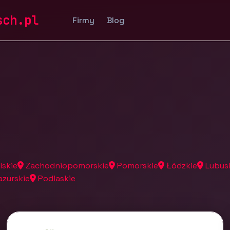
a
sch.pl
Firmy
Blog
lskie
Zachodniopomorskie
Pomorskie
Łódzkie
Lubus
zurskie
Podlaskie