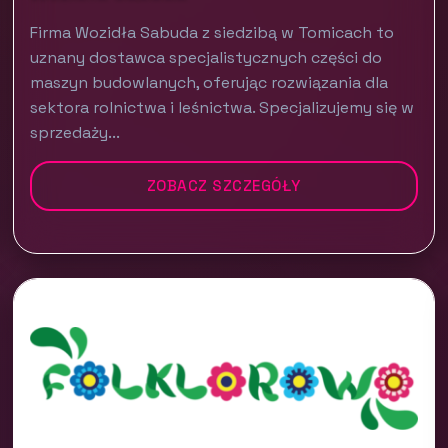
Firma Wozidła Sabuda z siedzibą w Tomicach to
uznany dostawca specjalistycznych części do
maszyn budowlanych, oferując rozwiązania dla
sektora rolnictwa i leśnictwa. Specjalizujemy się w
sprzedaży...
ZOBACZ SZCZEGÓŁY