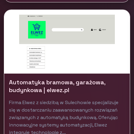
Automatyka bramowa, garażowa,
budynkowa | elwez.pl
Firma Elwez z siedzibą w Sulechowie specjalizuje
się w dostarczaniu zaawansowanych rozwiązań
związanych z automatyką budynkową. Oferując
innowacyjne systemy automatyzacji, Elwez
integruje technologię z...