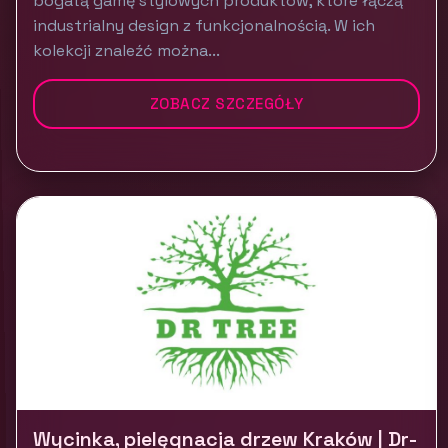
bogatą gamę stylowych produktów, które łączą
industrialny design z funkcjonalnością. W ich
kolekcji znaleźć można...
ZOBACZ SZCZEGÓŁY
Wycinka, pielęgnacja drzew Kraków | Dr-