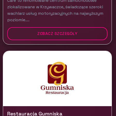
Care to renomowane centrum samochodowe
zlokalizowane w Krzywaczce, świadczące szeroki
wachlarz usług motoryzacyjnych na najwyższym
poziomie....
ZOBACZ SZCZEGÓŁY
Restauracja Gumniska