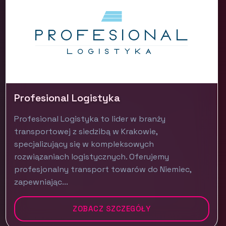
Profesional Logistyka
Profesional Logistyka to lider w branży
transportowej z siedzibą w Krakowie,
specjalizujący się w kompleksowych
rozwiązaniach logistycznych. Oferujemy
profesjonalny transport towarów do Niemiec,
zapewniając...
ZOBACZ SZCZEGÓŁY