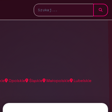
kie
Opolskie
Śląskie
Małopolskie
Lubelskie