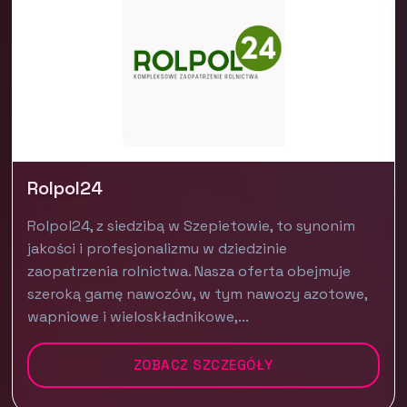
Rolpol24
Rolpol24, z siedzibą w Szepietowie, to synonim
jakości i profesjonalizmu w dziedzinie
zaopatrzenia rolnictwa. Nasza oferta obejmuje
szeroką gamę nawozów, w tym nawozy azotowe,
wapniowe i wieloskładnikowe,...
ZOBACZ SZCZEGÓŁY