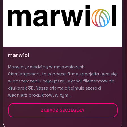
marwiol
Marwiol, z siedzibą w malowniczych
Siemiatyczach, to wiodąca firma specjalizująca się
w dostarczaniu najwyższej jakości filamentów do
drukarek 3D. Nasza oferta obejmuje szeroki
wachlarz produktów, w tym...
ZOBACZ SZCZEGÓŁY