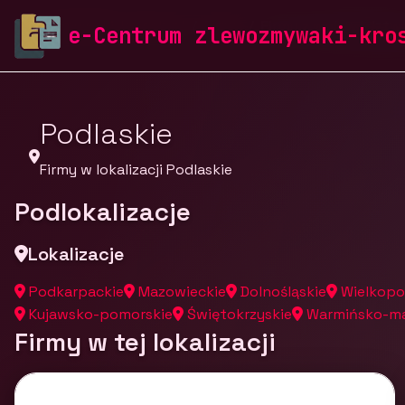
zlewozmywaki-krosch.pl
Firmy
Firmy z województw
e-Centrum zlewozmywaki-kro
Podlaskie
Firmy w lokalizacji Podlaskie
Podlokalizacje
Lokalizacje
Podkarpackie
Mazowieckie
Dolnośląskie
Wielkopo
Kujawsko-pomorskie
Świętokrzyskie
Warmińsko-ma
Firmy w tej lokalizacji