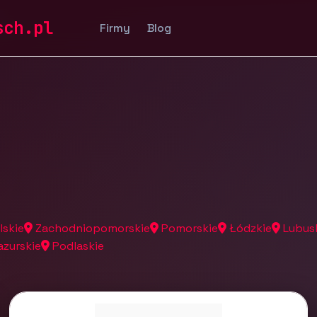
a
sch.pl
Firmy
Blog
lskie
Zachodniopomorskie
Pomorskie
Łódzkie
Lubus
zurskie
Podlaskie