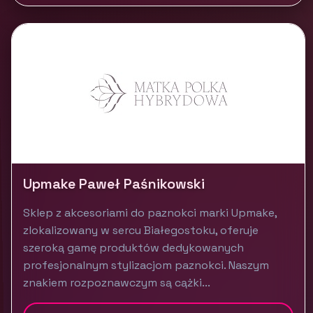
Upmake Paweł Paśnikowski
Sklep z akcesoriami do paznokci marki Upmake,
zlokalizowany w sercu Białegostoku, oferuje
szeroką gamę produktów dedykowanych
profesjonalnym stylizacjom paznokci. Naszym
znakiem rozpoznawczym są cążki...