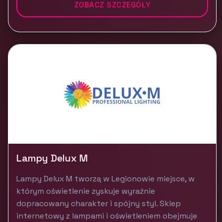
ZOBACZ SZCZEGÓŁY
Lampy Delux M
Lampy Delux M tworzą w Legionowie miejsce, w
którym oświetlenie zyskuje wyraźnie
dopracowany charakter i spójny styl. Sklep
internetowy z lampami i oświetleniem obejmuje