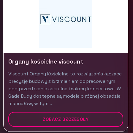
Organy kościelne viscount
Viscount Organy Kościelne to rozwiązania łączące
precyzję budowy z brzmieniem dopracowanym
pod przestrzenie sakralne i salony koncertowe. W
Sade Budy dostępne są modele o różnej obsadzie
manuałów, w tym...
ZOBACZ SZCZEGÓŁY