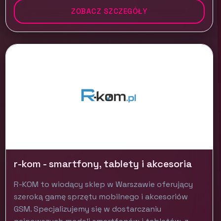
ZOBACZ SZCZEGÓŁY
r-kom - smartfony, tablety i akcesoria
R-KOM to wiodący sklep w Warszawie oferujący
szeroką gamę sprzętu mobilnego i akcesoriów
GSM. Specjalizujemy się w dostarczaniu