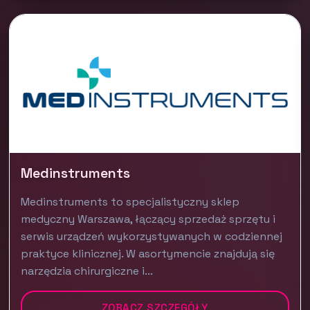
Medinstruments
Medinstruments to specjalistyczny sklep
medyczny Warszawa, łączący sprzedaż sprzętu i
serwis urządzeń wykorzystywanych w codziennej
praktyce klinicznej. W asortymencie znajdują się
narzędzia chirurgiczne i...
ZOBACZ SZCZEGÓŁY