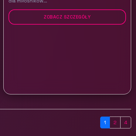
dla miłośników...
ZOBACZ SZCZEGÓŁY
1
2
4