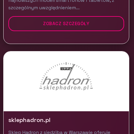
najnowszych modeli smartfonów i tabletów, z
szczególnym uwzględnieniem...
ZOBACZ SZCZEGÓŁY
sklephadron.pl
Sklep Hadron z siedzibą w Warszawie oferuje