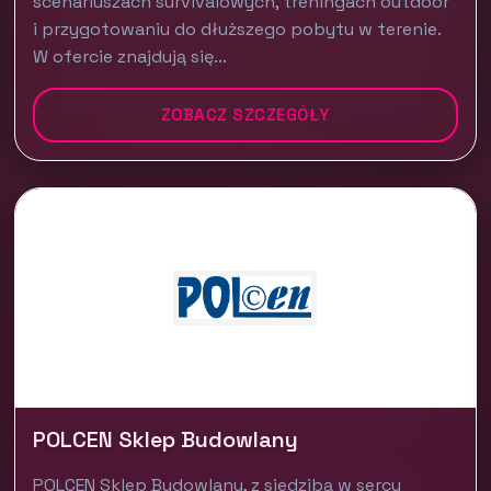
scenariuszach survivalowych, treningach outdoor
i przygotowaniu do dłuższego pobytu w terenie.
W ofercie znajdują się...
ZOBACZ SZCZEGÓŁY
POLCEN Sklep Budowlany
POLCEN Sklep Budowlany, z siedzibą w sercu