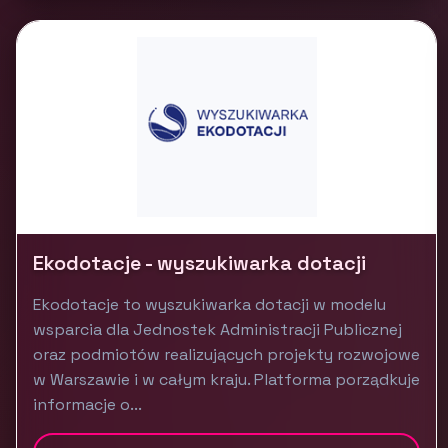
Ekodotacje - wyszukiwarka dotacji
Ekodotacje to wyszukiwarka dotacji w modelu
wsparcia dla Jednostek Administracji Publicznej
oraz podmiotów realizujących projekty rozwojowe
w Warszawie i w całym kraju. Platforma porządkuje
informacje o...