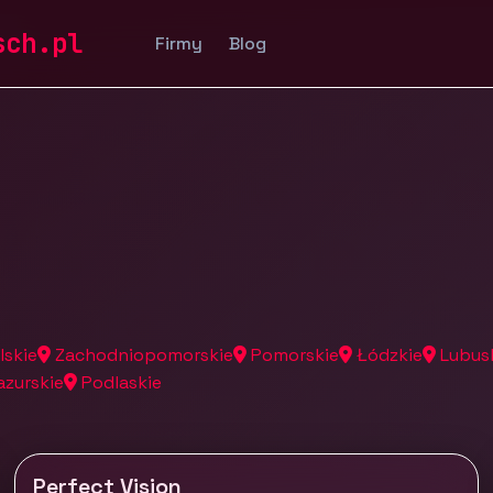
a
sch.pl
Firmy
Blog
lskie
Zachodniopomorskie
Pomorskie
Łódzkie
Lubus
zurskie
Podlaskie
Perfect Vision