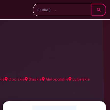
kie
Opolskie
Śląskie
Małopolskie
Lubelskie