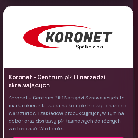
Koronet - Centrum pił i i narzędzi
skrawających
Koronet – Centrum Pił i Narzędzi Skrawających to
marka ukierunkowana na kompletne wyposażenie
warsztatów i zakładów produkcyjnych, w tym na
dobór oraz dostawy pił taśmowych do różnych
zastosowań. W ofercie...