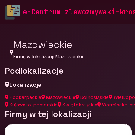
zlewozmywaki-krosch.pl
Firmy
Firmy z województw
e-Centrum zlewozmywaki-kro
Mazowieckie
Firmy w lokalizacji Mazowieckie
Podlokalizacje
Lokalizacje
Podkarpackie
Mazowieckie
Dolnośląskie
Wielkopo
Kujawsko-pomorskie
Świętokrzyskie
Warmińsko-ma
Firmy w tej lokalizacji