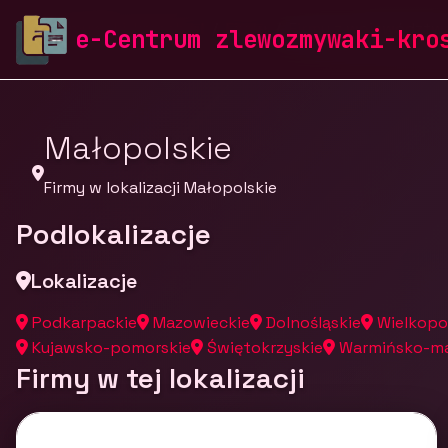
zlewozmywaki-krosch.pl
Firmy
Firmy z województw
e-Centrum zlewozmywaki-kro
Małopolskie
Firmy w lokalizacji Małopolskie
Podlokalizacje
Lokalizacje
Podkarpackie
Mazowieckie
Dolnośląskie
Wielkopo
Kujawsko-pomorskie
Świętokrzyskie
Warmińsko-ma
Firmy w tej lokalizacji