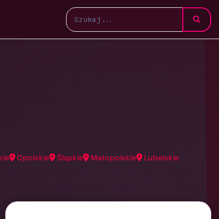
kie
Opolskie
Śląskie
Małopolskie
Lubelskie