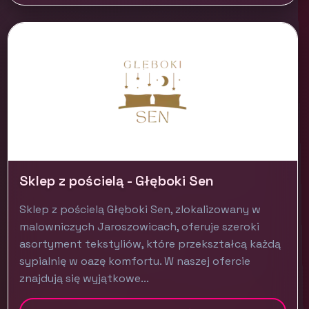
Sklep z pościelą - Głęboki Sen
Sklep z pościelą Głęboki Sen, zlokalizowany w
malowniczych Jaroszowicach, oferuje szeroki
asortyment tekstyliów, które przekształcą każdą
sypialnię w oazę komfortu. W naszej ofercie
znajdują się wyjątkowe...