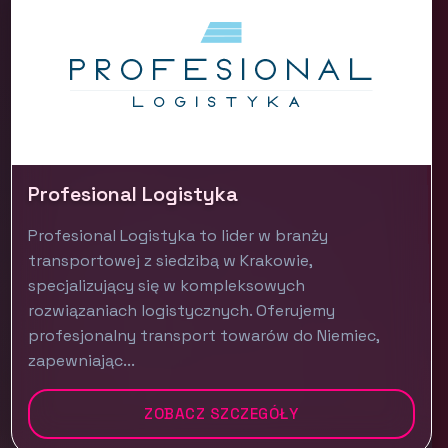
Profesional Logistyka
Profesional Logistyka to lider w branży
transportowej z siedzibą w Krakowie,
specjalizujący się w kompleksowych
rozwiązaniach logistycznych. Oferujemy
profesjonalny transport towarów do Niemiec,
zapewniając...
ZOBACZ SZCZEGÓŁY