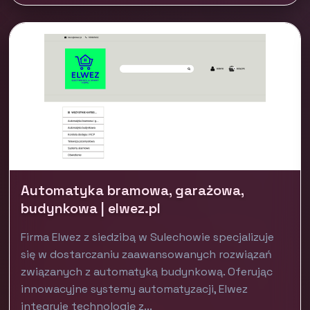
Automatyka bramowa, garażowa,
budynkowa | elwez.pl
Firma Elwez z siedzibą w Sulechowie specjalizuje
się w dostarczaniu zaawansowanych rozwiązań
związanych z automatyką budynkową. Oferując
innowacyjne systemy automatyzacji, Elwez
integruje technologię z...