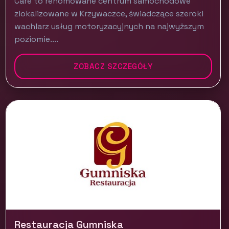
Care to renomowane centrum samochodowe
zlokalizowane w Krzywaczce, świadczące szeroki
wachlarz usług motoryzacyjnych na najwyższym
poziomie....
ZOBACZ SZCZEGÓŁY
Restauracja Gumniska