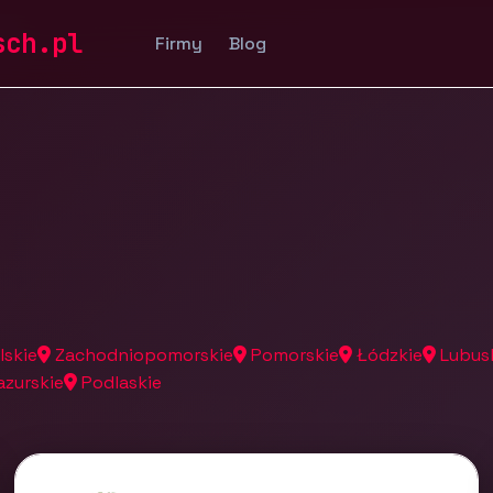
a
sch.pl
Firmy
Blog
lskie
Zachodniopomorskie
Pomorskie
Łódzkie
Lubus
zurskie
Podlaskie