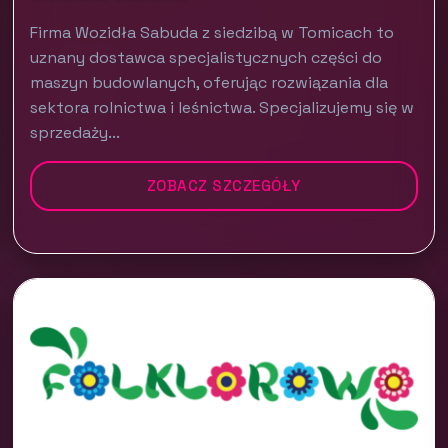
Firma Wozidła Sabuda z siedzibą w Tomicach to
uznany dostawca specjalistycznych części do
maszyn budowlanych, oferując rozwiązania dla
sektora rolnictwa i leśnictwa. Specjalizujemy się w
sprzedaży...
ZOBACZ SZCZEGÓŁY