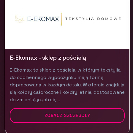
E-Ekomax - sklep z pościelą
E-Ekomax to sklep z pościelą, w którym tekstylia
do codziennego wypoczynku mają formę
dopracowaną w każdym detalu. W ofercie znajdują
się kołdry całoroczne i kołdry letnie, dostosowane
do zmieniających się...
ZOBACZ SZCZEGÓŁY