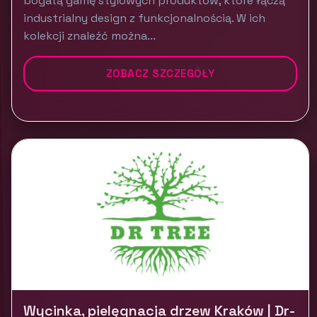
bogatą gamę stylowych produktów, które łączą
industrialny design z funkcjonalnością. W ich
kolekcji znaleźć można...
ZOBACZ SZCZEGÓŁY
Wycinka, pielęgnacja drzew Kraków | Dr-