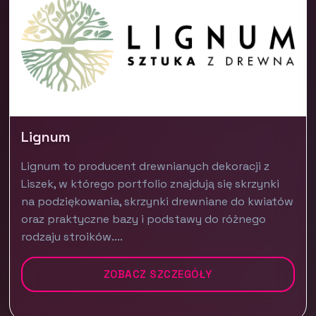
Lignum
Lignum to producent drewnianych dekoracji z
Liszek, w którego portfolio znajdują się skrzynki
na podziękowania, skrzynki drewniane do kwiatów
oraz praktyczne bazy i podstawy do różnego
rodzaju stroików....
ZOBACZ SZCZEGÓŁY