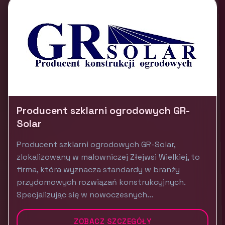
Producent szklarni ogrodowych GR-
Solar
Producent szklarni ogrodowych GR-Solar,
zlokalizowany w malowniczej Złejwsi Wielkiej, to
firma, która wyznacza standardy w branży
przydomowych rozwiązań konstrukcyjnych.
Specjalizując się w nowoczesnych...
ZOBACZ SZCZEGÓŁY