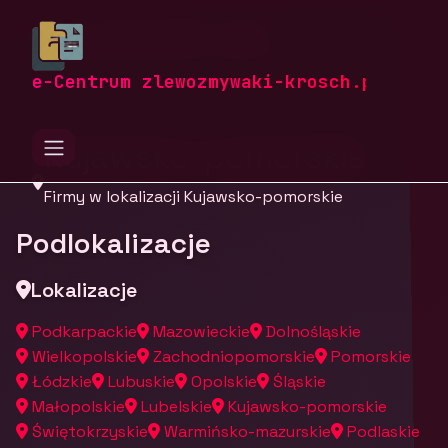
zlewozmywaki-krosch.pl
Firmy
Firmy z województwa Kujawsko-pomorskiego
e-Centrum zlewozmywaki-krosch.pl
Kujawsko-pomorskie
Firmy w lokalizacji Kujawsko-pomorskie
Podlokalizacje
Lokalizacje
Podkarpackie
Mazowieckie
Dolnośląskie
Wielkopolskie
Zachodniopomorskie
Pomorskie
Łódzkie
Lubuskie
Opolskie
Śląskie
Małopolskie
Lubelskie
Kujawsko-pomorskie
Świętokrzyskie
Warmińsko-mazurskie
Podlaskie