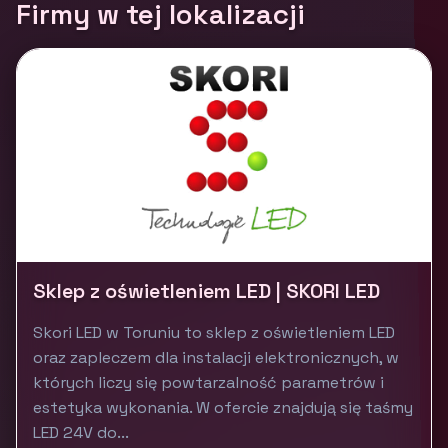
Firmy w tej lokalizacji
Sklep z oświetleniem LED | SKORI LED
Skori LED w Toruniu to sklep z oświetleniem LED
oraz zapleczem dla instalacji elektronicznych, w
których liczy się powtarzalność parametrów i
estetyka wykonania. W ofercie znajdują się taśmy
LED 24V do...