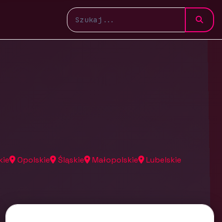
kie
Opolskie
Śląskie
Małopolskie
Lubelskie