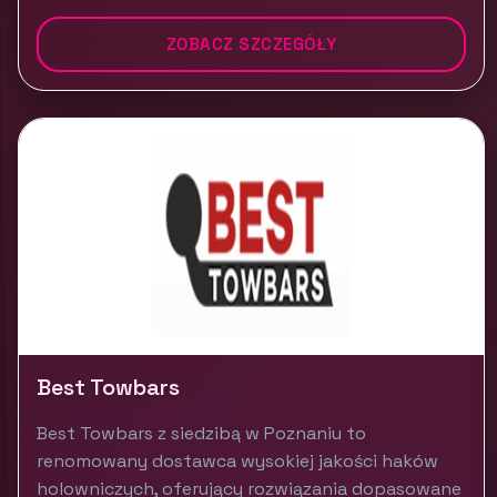
ZOBACZ SZCZEGÓŁY
Best Towbars
Best Towbars z siedzibą w Poznaniu to
renomowany dostawca wysokiej jakości haków
holowniczych, oferujący rozwiązania dopasowane