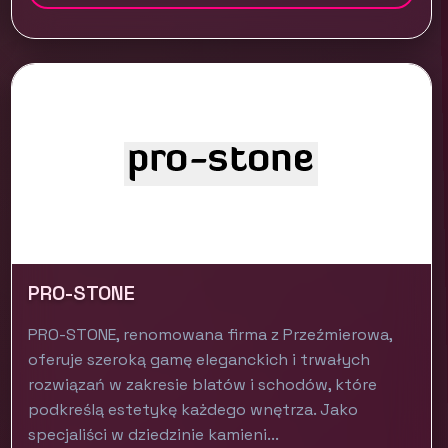
PRO-STONE
PRO-STONE, renomowana firma z Przeźmierowa,
oferuje szeroką gamę eleganckich i trwałych
rozwiązań w zakresie blatów i schodów, które
podkreślą estetykę każdego wnętrza. Jako
specjaliści w dziedzinie kamieni...