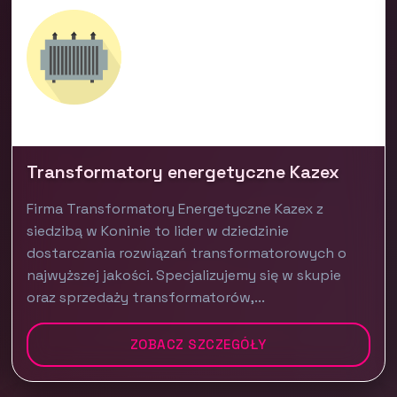
Transformatory energetyczne Kazex
Firma Transformatory Energetyczne Kazex z
siedzibą w Koninie to lider w dziedzinie
dostarczania rozwiązań transformatorowych o
najwyższej jakości. Specjalizujemy się w skupie
oraz sprzedaży transformatorów,...
ZOBACZ SZCZEGÓŁY