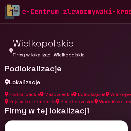
zlewozmywaki-krosch.pl
Firmy
Firmy z województw
e-Centrum zlewozmywaki-kro
Wielkopolskie
Firmy w lokalizacji Wielkopolskie
Podlokalizacje
Lokalizacje
Podkarpackie
Mazowieckie
Dolnośląskie
Wielkopo
Kujawsko-pomorskie
Świętokrzyskie
Warmińsko-ma
Firmy w tej lokalizacji