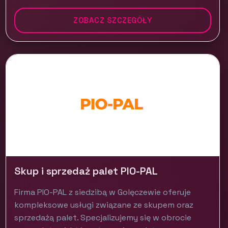
ZOBACZ SZCZEGÓŁY
Skup i sprzedaż palet PIO-PAL
Firma PIO-PAL z siedzibą w Golęczewie oferuje
kompleksowe usługi związane ze skupem oraz
sprzedażą palet. Specjalizujemy się w obrocie