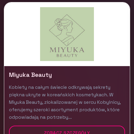
Miyuka Beauty
Kobiety na całym świecie odkrywają sekrety
piękna ukryte w koreańskich kosmetykach. W
Miyuka Beauty, zlokalizowanej w sercu Kobylnicy,
oferujemy szeroki asortyment produktów, które
odpowiadają na potrzeby...
ZOBACZ SZCZEGÓŁY