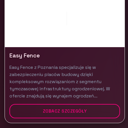
Easy Fence
Easy Fence z Poznania specjalizuje się w
zabezpieczeniu placów budowy dzięki
kompleksowym rozwiązaniom z segmentu
tymczasowej infrastruktury ogrodzeniowej. W
ofercie znajdują się wynajem ogrodzeń...
ZOBACZ SZCZEGÓŁY