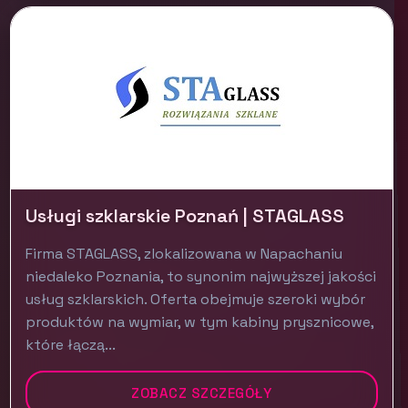
Usługi szklarskie Poznań | STAGLASS
Firma STAGLASS, zlokalizowana w Napachaniu
niedaleko Poznania, to synonim najwyższej jakości
usług szklarskich. Oferta obejmuje szeroki wybór
produktów na wymiar, w tym kabiny prysznicowe,
które łączą...
ZOBACZ SZCZEGÓŁY