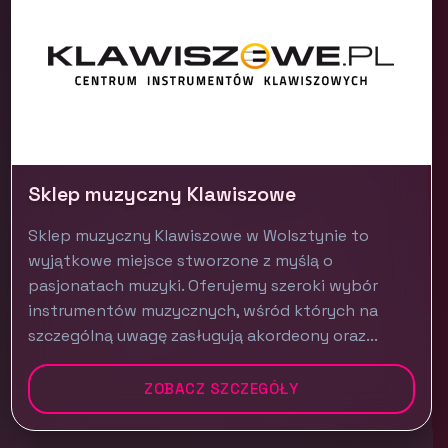
Sklep muzyczny Klawiszowe
Sklep muzyczny Klawiszowe w Wolsztynie to
wyjątkowe miejsce stworzone z myślą o
pasjonatach muzyki. Oferujemy szeroki wybór
instrumentów muzycznych, wśród których na
szczególną uwagę zasługują akordeony oraz...
ZOBACZ SZCZEGÓŁY