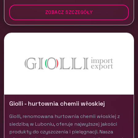
ZOBACZ SZCZEGÓŁY
Giolli - hurtownia chemii włoskiej
Giolli, renomowana hurtownia chemii włoskiej z
siedzibą w Luboniu, oferuje najwyższej jakości
produkty do czyszczenia i pielęgnacji. Nasza