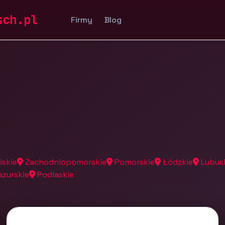
a
sch.pl
Firmy
Blog
lskie
Zachodniopomorskie
Pomorskie
Łódzkie
Lubus
zurskie
Podlaskie