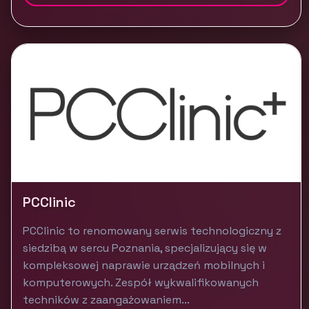
PCClinic
PCClinic to renomowany serwis technologiczny z
siedzibą w sercu Poznania, specjalizujący się w
kompleksowej naprawie urządzeń mobilnych i
komputerowych. Zespół wykwalifikowanych
techników z zaangażowaniem...