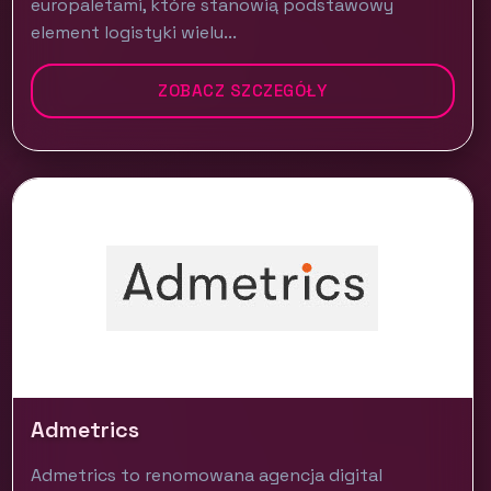
europaletami, które stanowią podstawowy
element logistyki wielu...
ZOBACZ SZCZEGÓŁY
Admetrics
Admetrics to renomowana agencja digital