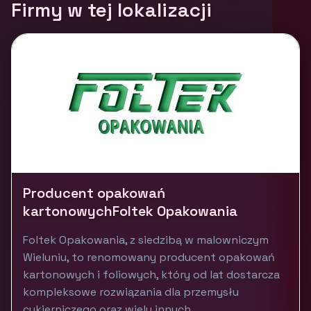
Firmy w tej lokalizacji
Producent opakowań
kartonowychFoltek Opakowania
Foltek Opakowania, z siedzibą w malowniczym
Wieluniu, to renomowany producent opakowań
kartonowych i foliowych, który od lat dostarcza
kompleksowe rozwiązania dla przemysłu
cukierniczego oraz wielu innych...