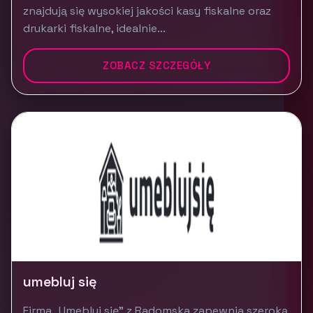
znajdują się wysokiej jakości kasy fiskalne oraz
drukarki fiskalne, idealnie...
ZOBACZ SZCZEGÓŁY
umebluj się
Firma „Umebluj się” z Radomska zapewnia szeroką