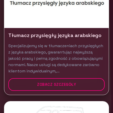
Tłumacz przysięgły języka arabskiego
Specjalizujemy się w tłumaczeniach przysięgłych
z języka arabskiego, gwarantując najwyższą
jakość pracy i pełną zgodność z obowiązującymi
normami. Nasze usługi są dedykowane zarówno
klientom indywidualnym,...
ZOBACZ SZCZEGÓŁY