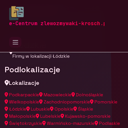
zlewozmywaki-krosch.pl
Firmy
Firmy z województwa
e-Centrum zlewozmywaki-krosch.pl
Łódzkie
Firmy w lokalizacji Łódzkie
Podlokalizacje
Lokalizacje
Podkarpackie
Mazowieckie
Dolnośląskie
Wielkopolskie
Zachodniopomorskie
Pomorskie
Łódzkie
Lubuskie
Opolskie
Śląskie
Małopolskie
Lubelskie
Kujawsko-pomorskie
Świętokrzyskie
Warmińsko-mazurskie
Podlaskie