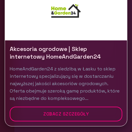
Akcesoria ogrodowe | Sklep
internetowy HomeAndGarden24
HomeAndGarden24 z siedzibą w Łasku to sklep
internetowy specjalizujący się w dostarczaniu
najwyższej jakości akcesoriów ogrodowych.
Oferta obejmuje szeroką gamę produktów, które
są niezbędne do kompleksowego...
ZOBACZ SZCZEGÓŁY