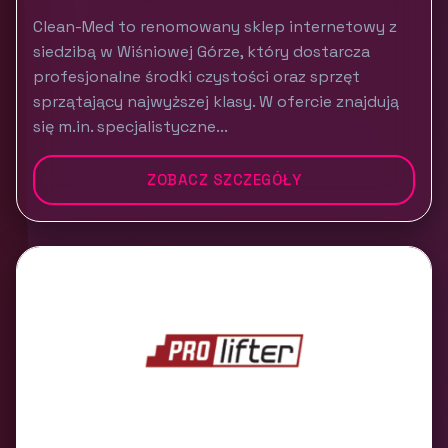
Clean-Med to renomowany sklep internetowy z
siedzibą w Wiśniowej Górze, który dostarcza
profesjonalne środki czystości oraz sprzęt
sprzątający najwyższej klasy. W ofercie znajdują
się m.in. specjalistyczne...
ZOBACZ SZCZEGÓŁY