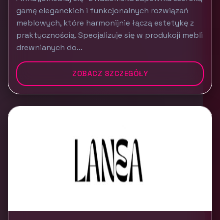
gamę eleganckich i funkcjonalnych rozwiązań
meblowych, które harmonijnie łączą estetykę z
praktycznością. Specjalizuje się w produkcji mebli
drewnianych do...
ZOBACZ SZCZEGÓŁY