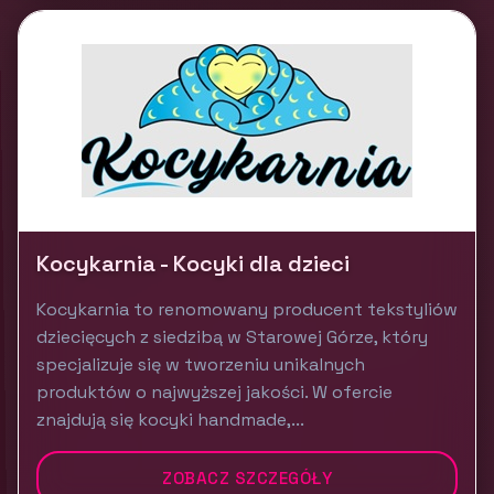
Kocykarnia - Kocyki dla dzieci
Kocykarnia to renomowany producent tekstyliów
dziecięcych z siedzibą w Starowej Górze, który
specjalizuje się w tworzeniu unikalnych
produktów o najwyższej jakości. W ofercie
znajdują się kocyki handmade,...
ZOBACZ SZCZEGÓŁY