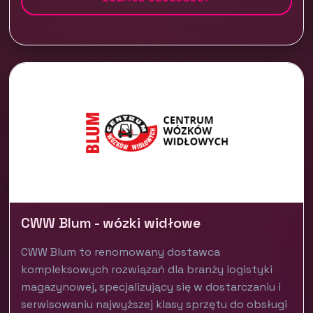
CWW Blum - wózki widłowe
CWW Blum to renomowany dostawca
kompleksowych rozwiązań dla branży logistyki
magazynowej, specjalizujący się w dostarczaniu i
serwisowaniu najwyższej klasy sprzętu do obsługi