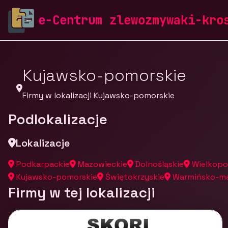
zlewozmywaki-krosch.pl
Firmy
Firmy z województw
e-Centrum zlewozmywaki-kro
Kujawsko-pomorskie
Firmy w lokalizacji Kujawsko-pomorskie
Podlokalizacje
Lokalizacje
Podkarpackie
Mazowieckie
Dolnośląskie
Wielkopo
Kujawsko-pomorskie
Świętokrzyskie
Warmińsko-ma
Firmy w tej lokalizacji