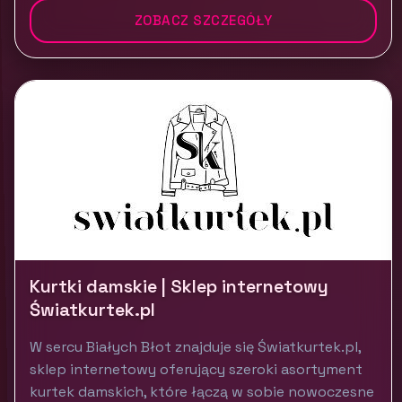
ZOBACZ SZCZEGÓŁY
Kurtki damskie | Sklep internetowy
Światkurtek.pl
W sercu Białych Błot znajduje się Światkurtek.pl,
sklep internetowy oferujący szeroki asortyment
kurtek damskich, które łączą w sobie nowoczesne