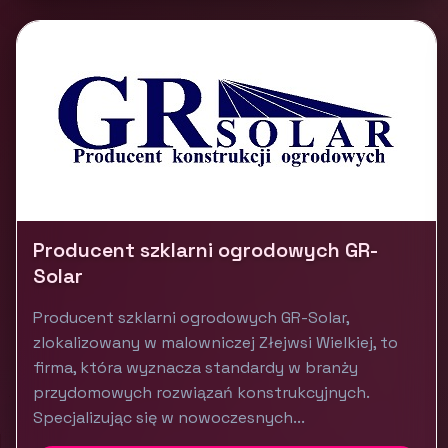
Producent szklarni ogrodowych GR-
Solar
Producent szklarni ogrodowych GR-Solar,
zlokalizowany w malowniczej Złejwsi Wielkiej, to
firma, która wyznacza standardy w branży
przydomowych rozwiązań konstrukcyjnych.
Specjalizując się w nowoczesnych...