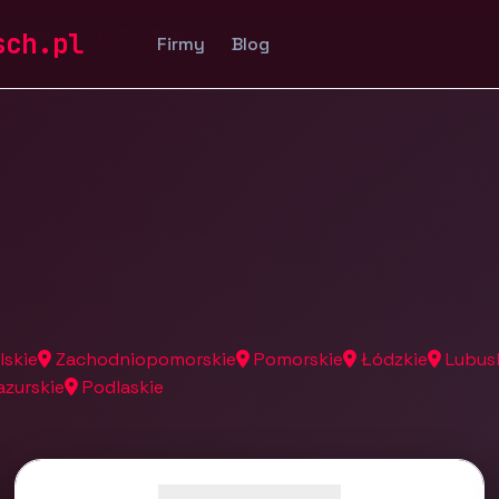
a Kujawsko-pomorskiego
sch.pl
Firmy
Blog
lskie
Zachodniopomorskie
Pomorskie
Łódzkie
Lubus
zurskie
Podlaskie