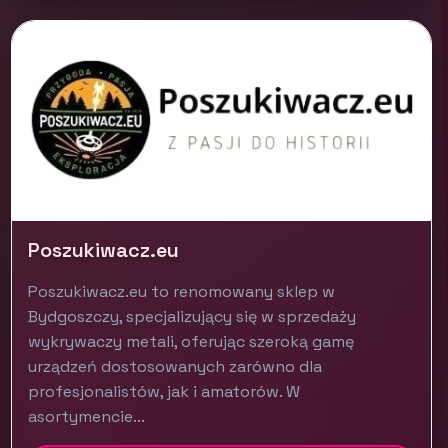
Poszukiwacz.eu
Poszukiwacz.eu to renomowany sklep w
Bydgoszczy, specjalizujący się w sprzedaży
wykrywaczy metali, oferując szeroką gamę
urządzeń dostosowanych zarówno dla
profesjonalistów, jak i amatorów. W
asortymencie...