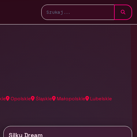
kie
Opolskie
Śląskie
Małopolskie
Lubelskie
Silky Dream