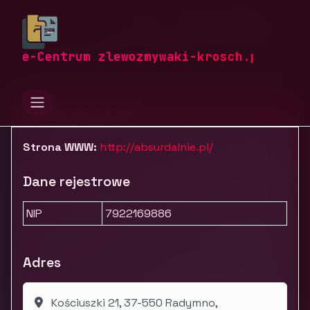
zlewozmywaki-krosch.pl
Firmy
Dom i ogród
Wyposażenie domu
Dekoracje
Absurdalnie.pl
e-Centrum zlewozmywaki-krosch.pl
Absurdalnie.pl
Strona WWW:
http://absurdalnie.pl/
Dane rejestrowe
NIP
7922169886
Adres
Kościuszki 21, 37-550 Radymno,