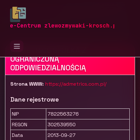
zlewozmywaki-krosch.pl
Firmy
Usługi dla firm
Marketing, reklama i PR
Admetrics
e-Centrum zlewozmywaki-krosch.pl
ADMETRICS SPÓŁKA Z
OGRANICZONĄ
ODPOWIEDZIALNOŚCIĄ
Strona WWW:
https://admetrics.com.pl/
Dane rejestrowe
NIP
7822563276
REGON
302539550
Data
2013-09-27