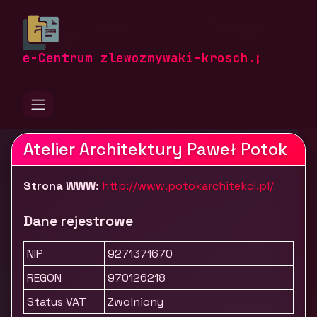
zlewozmywaki-krosch.pl
Firmy
Dom i ogród
Ogród
Architekt Świebodzin - Atelier Architektury Paweł
e-Centrum zlewozmywaki-krosch.pl
Potok
Atelier Architektury Paweł Potok
Strona WWW:
http://www.potokarchitekci.pl/
Dane rejestrowe
NIP
9271371670
REGON
970126218
Status VAT
Zwolniony