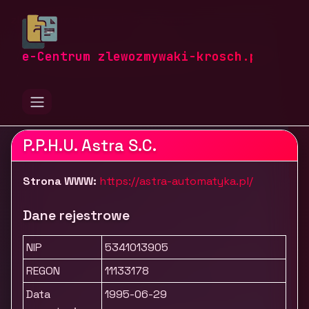
zlewozmywaki-krosch.pl
Firmy
Przemysł i produkcja
Automatyka, elektrotechnika i utrzymanie ruchu
e-Centrum zlewozmywaki-krosch.pl
Automatyka budynkowa - Astra
P.P.H.U. Astra S.C.
Strona WWW:
https://astra-automatyka.pl/
Dane rejestrowe
NIP
5341013905
REGON
11133178
Data
1995-06-29