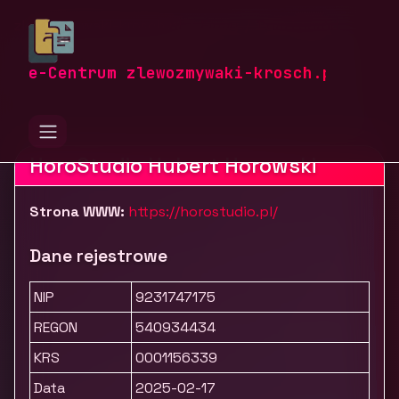
zlewozmywaki-krosch.pl
Firmy
Dom i ogród
Dekoracje i oświetlenie
Drewniane prezenty HoroStudio
e-Centrum zlewozmywaki-krosch.pl
HoroStudio Hubert Horowski
Strona WWW:
https://horostudio.pl/
Dane rejestrowe
NIP
9231747175
REGON
540934434
KRS
0001156339
Data
2025-02-17